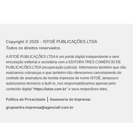
Copyright © 2026 - ISTOÉ PUBLICAÇÕES LTDA
Todos os direitos reservados.
A ISTOÉ PUBLICAÇÕES LTDA é um portal digital independente e sem
vinculação editorial e societária com a EDITORA TRES COMÉRCIO DE
PUBLICACÕES LTDA (recuperação judicial). Informamos também que não
realizamos cobranças e que também não oferecemos cancelamento do
contrato de assinatura da revista impressa de nome ISTOÉ, tampouco
autorizamos terceiros a fazê-lo, nos responsabilizamos apenas pelo
https://istoe.com.br
conteúdo digital “
” e seus respectivos sites.
|
Política de Privacidade
Assessoria de Imprensa:
grupoentre.imprensa@agenciafr.com.br