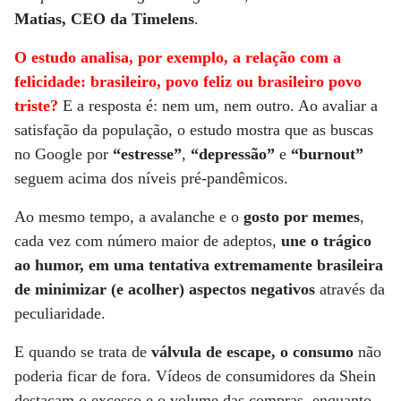
Matias, CEO da Timelens
.
O estudo analisa, por exemplo, a relação com a
felicidade: brasileiro, povo feliz ou brasileiro povo
triste?
E a resposta é: nem um, nem outro. Ao avaliar a
satisfação da população, o estudo mostra que as buscas
no Google por
“estresse”
,
“depressão”
e
“burnout”
seguem acima dos níveis pré-pandêmicos.
Ao mesmo tempo, a avalanche e o
gosto por memes
,
cada vez com número maior de adeptos,
une o trágico
ao humor, em uma tentativa extremamente brasileira
de minimizar (e acolher) aspectos negativos
através da
peculiaridade.
E quando se trata de
válvula de escape, o consumo
não
poderia ficar de fora. Vídeos de consumidores da Shein
destacam o excesso e o volume das compras, enquanto