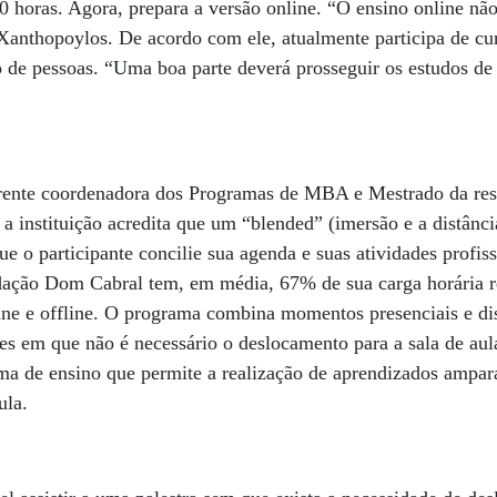
 horas. Agora, prepara a versão online. “O ensino online nã
 Xanthopoylos. De acordo com ele, atualmente participa de cu
o de pessoas. “Uma boa parte deverá prosseguir os estudos d
rente coordenadora dos Programas de MBA e Mestrado da re
a instituição acredita que um “blended” (imersão e a distância
ue o participante concilie sua agenda e suas atividades profi
ão Dom Cabral tem, em média, 67% de sua carga horária rea
line e offline. O programa combina momentos presenciais e d
es em que não é necessário o deslocamento para a sala de au
a de ensino que permite a realização de aprendizados ampar
aula.