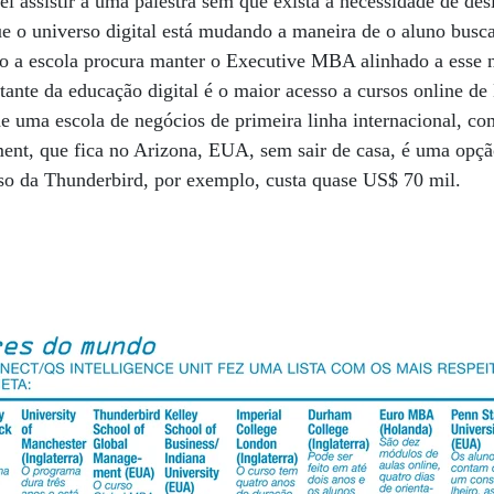
el assistir a uma palestra sem que exista a necessidade de d
e o universo digital está mudando a maneira de o aluno busca
so a escola procura manter o Exe­cutive MBA alinhado a esse 
ante da educação digital é o maior acesso a cursos online d
e uma escola de negócios de primeira linha internacional, c
nt, que fica no Arizona, EUA, sem sair de casa, é uma opçã
rso da Thunderbird, por exemplo, custa quase US$ 70 mil.