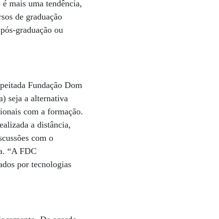
o é mais uma tendência,
rsos de graduação
e pós-graduação ou
speitada Fundação Dom
) seja a alternativa
ssionais com a formação.
lizada a distância,
iscussões com o
la. “A FDC
ados por tecnologias