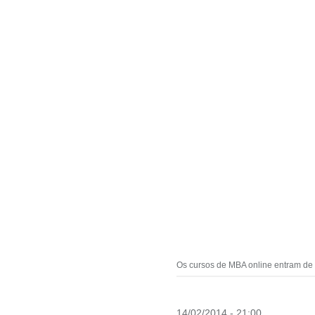
Os cursos de MBA online entram de 
14/02/2014 - 21:00