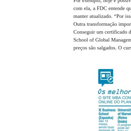
Por exemplo, hoje é possív
com ela, a FDC entende qu
manter atualizado. “Por is
Outra transformação import
Conseguir um certificado d
School of Global Manageme
preços são salgados. O cu