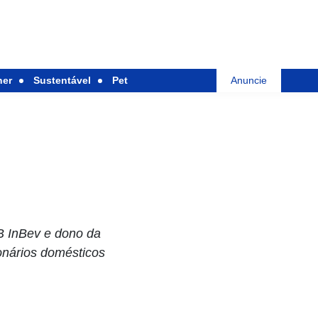
her
Sustentável
Pet
Anuncie
B InBev e dono da
ionários domésticos