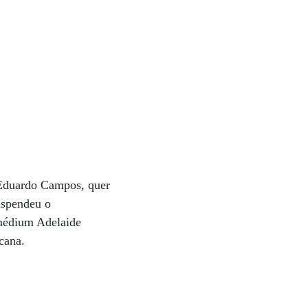
 Eduardo Campos, quer
suspendeu o
 médium Adelaide
ucana.