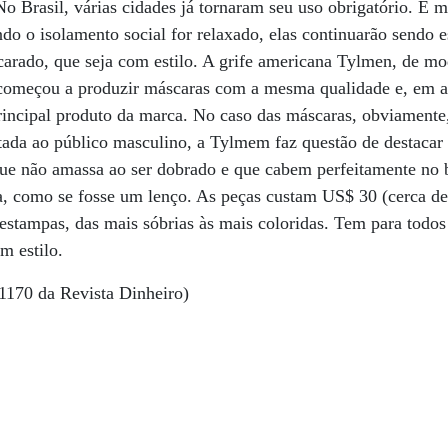
o Brasil, várias cidades já tornaram seu uso obrigatório. E mu
 o isolamento social for relaxado, elas continuarão sendo e
scarado, que seja com estilo. A grife americana Tylmen, de m
e começou a produzir máscaras com a mesma qualidade e, em 
principal produto da marca. No caso das máscaras, obviamente,
tada ao público masculino, a Tylmem faz questão de destacar
que não amassa ao ser dobrado e que cabem perfeitamente no 
, como se fosse um lenço. As peças custam US$ 30 (cerca de
 estampas, das mais sóbrias às mais coloridas. Tem para todos
m estilo.
1170 da Revista Dinheiro)