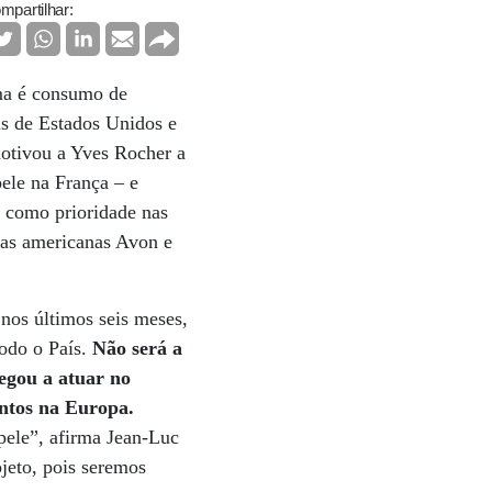
mpartilhar:
ema é consumo de
as de Estados Unidos e
motivou a Yves Rocher a
pele na França – e
o como prioridade nas
das americanas Avon e
 nos últimos seis meses,
odo o País.
Não será a
egou a atuar no
entos na Europa.
pele”, afirma Jean-Luc
jeto, pois seremos