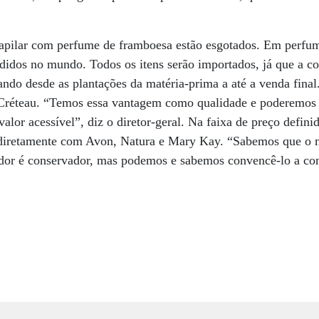
apilar com perfume de framboesa estão esgotados. Em perfum
didos no mundo. Todos os itens serão importados, já que a 
ando desde as plantações da matéria-prima a até a venda final
Créteau. “Temos essa vantagem como qualidade e poderemos c
alor acessível”, diz o diretor-geral. Na faixa de preço defini
diretamente com Avon, Natura e Mary Kay. “Sabemos que o m
dor é conservador, mas podemos e sabemos convencê-lo a co