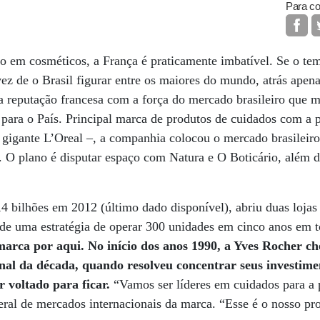
Para co
ão em cosméticos, a França é praticamente imbatível. Se o t
 vez de o Brasil figurar entre os maiores do mundo, atrás apen
a reputação francesa com a força do mercado brasileiro que 
 para o País. Principal marca de produtos de cuidados com a 
 gigante L’Oreal –, a companhia colocou o mercado brasileir
. O plano é disputar espaço com Natura e O Boticário, além 
4 bilhões em 2012 (último dado disponível), abriu duas lojas
de uma estratégia de operar 300 unidades em cinco anos em t
marca por aqui. No início dos anos 1990, a Yves Rocher ch
final da década, quando resolveu concentrar seus investim
r voltado para ficar.
“Vamos ser líderes em cuidados para a 
eral de mercados internacionais da marca. “Esse é o nosso pro