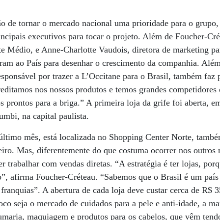
ão de tornar o mercado nacional uma prioridade para o grupo
incipais executivos para tocar o projeto. Além de Foucher-Cré
nte Médio, e Anne-Charlotte Vaudois, diretora de marketing p
eram ao País para desenhar o crescimento da companhia. Além 
sponsável por trazer a L’Occitane para o Brasil, também faz p
reditamos nos nossos produtos e temos grandes competidores
 prontos para a briga.” A primeira loja da grife foi aberta,
bi, na capital paulista.
último mês, está localizada no Shopping Center Norte, tamb
neiro. Mas, diferentemente do que costuma ocorrer nos outros
r trabalhar com vendas diretas. “A estratégia é ter lojas, por
o”, afirma Foucher-Créteau. “Sabemos que o Brasil é um país
franquias”. A abertura de cada loja deve custar cerca de R$ 3
oco seja o mercado de cuidados para a pele e anti-idade, a ma
rfumaria, maquiagem e produtos para os cabelos, que vêm ten