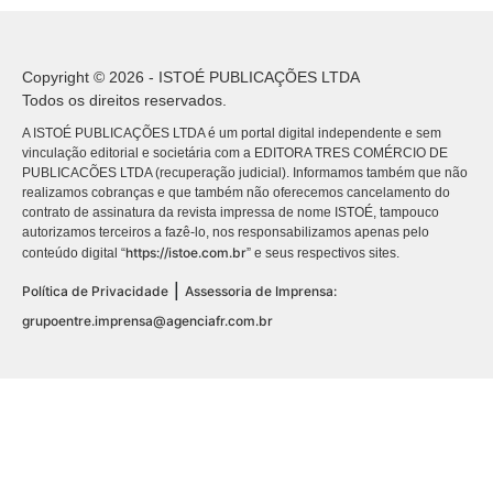
Copyright © 2026 - ISTOÉ PUBLICAÇÕES LTDA
Todos os direitos reservados.
A ISTOÉ PUBLICAÇÕES LTDA é um portal digital independente e sem
vinculação editorial e societária com a EDITORA TRES COMÉRCIO DE
PUBLICACÕES LTDA (recuperação judicial). Informamos também que não
realizamos cobranças e que também não oferecemos cancelamento do
contrato de assinatura da revista impressa de nome ISTOÉ, tampouco
autorizamos terceiros a fazê-lo, nos responsabilizamos apenas pelo
https://istoe.com.br
conteúdo digital “
” e seus respectivos sites.
|
Política de Privacidade
Assessoria de Imprensa:
grupoentre.imprensa@agenciafr.com.br