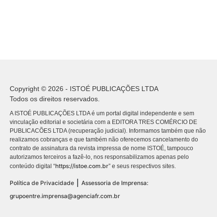
Copyright © 2026 - ISTOÉ PUBLICAÇÕES LTDA
Todos os direitos reservados.
A ISTOÉ PUBLICAÇÕES LTDA é um portal digital independente e sem
vinculação editorial e societária com a EDITORA TRES COMÉRCIO DE
PUBLICACÕES LTDA (recuperação judicial). Informamos também que não
realizamos cobranças e que também não oferecemos cancelamento do
contrato de assinatura da revista impressa de nome ISTOÉ, tampouco
autorizamos terceiros a fazê-lo, nos responsabilizamos apenas pelo
https://istoe.com.br
conteúdo digital “
” e seus respectivos sites.
|
Política de Privacidade
Assessoria de Imprensa:
grupoentre.imprensa@agenciafr.com.br