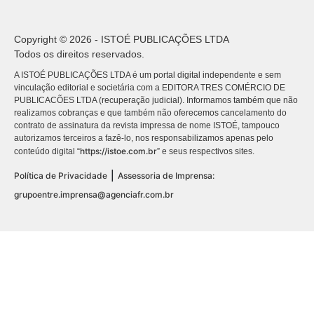
Copyright © 2026 - ISTOÉ PUBLICAÇÕES LTDA
Todos os direitos reservados.
A ISTOÉ PUBLICAÇÕES LTDA é um portal digital independente e sem
vinculação editorial e societária com a EDITORA TRES COMÉRCIO DE
PUBLICACÕES LTDA (recuperação judicial). Informamos também que não
realizamos cobranças e que também não oferecemos cancelamento do
contrato de assinatura da revista impressa de nome ISTOÉ, tampouco
autorizamos terceiros a fazê-lo, nos responsabilizamos apenas pelo
https://istoe.com.br
conteúdo digital “
” e seus respectivos sites.
|
Política de Privacidade
Assessoria de Imprensa:
grupoentre.imprensa@agenciafr.com.br