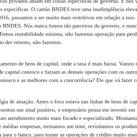
ncos privados atuam em coisas específicas de governo. E nós
es específicas. O cartão BNDES teve uma inadimplência ele
6, passamos a ser muito mais restritivos em relação a isso.
do BNDES. Nós nunca fomos tão parceiros do governo, e nun
emos rentabilidade mínima, não fazemos operação para perde
o der retorno, não fazemos.
iamento de bens de capital, onde a taxa é mais baixa. Vamos
de capital conosco e faziam as demais operações com os outro
conosco e as melhores com a concorrência? Ele que vá fazer 
gia de atuação. Antes o foco estava nas linhas de bens de cap
sentou um sinal positivo, o empresário pensa em investir e
um atendimento muito mais focado e especializado. Montamos 
e médias empresas, treinamos um time, revisitamos os produt
a para o banco, para tornar as operações de crédito muito mais