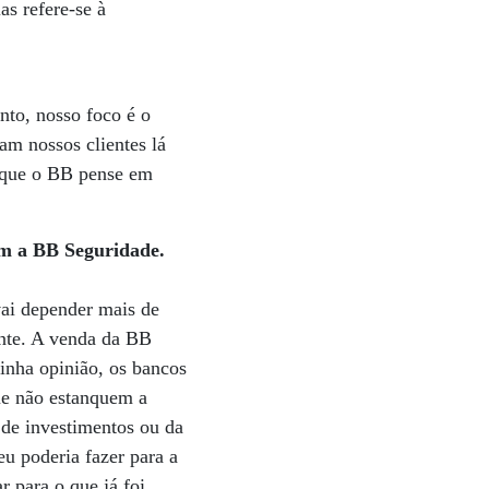
as refere-se à
to, nosso foco é o
am nossos clientes lá
e que o BB pense em
om a BB Seguridade.
vai depender mais de
ente. A venda da BB
minha opinião, os bancos
que não estanquem a
 de investimentos ou da
eu poderia fazer para a
r para o que já foi