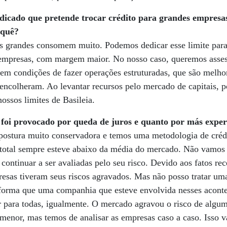
dicado que pretende trocar crédito para grandes empresa
 quê?
 grandes consomem muito. Podemos dedicar esse limite par
o-empresas, com margem maior. No nosso caso, queremos asse
em condições de fazer operações estruturadas, que são melho
to encolheram. Ao levantar recursos pelo mercado de capitais,
ossos limites de Basileia.
oi provocado por queda de juros e quanto por más exper
ostura muito conservadora e temos uma metodologia de crédit
 total sempre esteve abaixo da média do mercado. Não vamos 
continuar a ser avaliadas pelo seu risco. Devido aos fatos rec
sas tiveram seus riscos agravados. Mas não posso tratar u
orma que uma companhia que esteve envolvida nesses aconte
 para todas, igualmente. O mercado agravou o risco de algum
á menor, mas temos de analisar as empresas caso a caso. Isso va