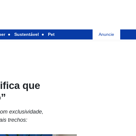
her
Sustentável
Pet
Anuncie
fica que
o”
com exclusividade,
ais trechos: