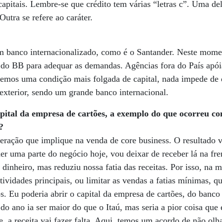
apitais. Lembre-se que crédito tem várias “letras c”. Uma del
utra se refere ao caráter.
m banco internacionalizado, como é o Santander. Neste momen
l do BB para adequar as demandas. Agências fora do País apói
ivemos uma condição mais folgada de capital, nada impede d
exterior, sendo um grande banco internacional.
apital da empresa de cartões, a exemplo do que ocorreu c
?
eração que implique na venda de core business. O resultado 
der uma parte do negócio hoje, vou deixar de receber lá na fr
inheiro, mas reduziu nossa fatia das receitas. Por isso, na 
tividades principais, ou limitar as vendas a fatias mínimas, 
os. Eu poderia abrir o capital da empresa de cartões, do banco
do ano ia ser maior do que o Itaú, mas seria a pior coisa que 
, a receita vai fazer falta. Aqui, temos um acordo de não olha