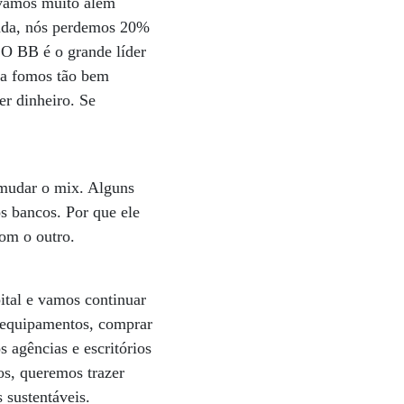
 vamos muito além
vada, nós perdemos 20%
 O BB é o grande líder
ca fomos tão bem
r dinheiro. Se
 mudar o mix. Alguns
s bancos. Por que ele
com o outro.
ital e vamos continuar
m equipamentos, comprar
agências e escritórios
os, queremos trazer
 sustentáveis.