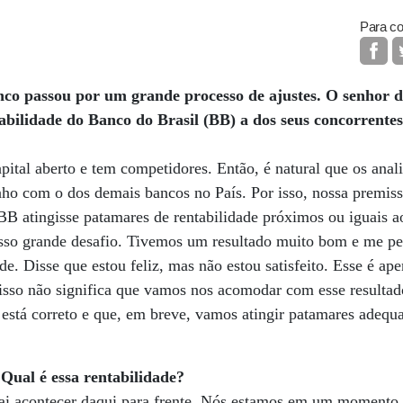
Para co
nco passou por um grande processo de ajustes. O senhor d
tabilidade do Banco do Brasil (BB) a dos seus concorrent
tal aberto e tem competidores. Então, é natural que os analis
 com o dos demais bancos no País. Por isso, nossa premissa
 BB atingisse patamares de rentabilidade próximos ou iguais a
nosso grande desafio. Tivemos um resultado muito bom e me pe
ade. Disse que estou feliz, mas não estou satisfeito. Esse é ap
sso não significa que vamos nos acomodar com esse resultado
está correto e que, em breve, vamos atingir patamares adequ
Qual é essa rentabilidade?
vai acontecer daqui para frente. Nós estamos em um momento 