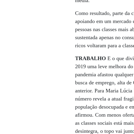
média.
Como resultado, parte da c
apoiando em um mercado c
pessoas nas classes mais 
sustentada apenas no cons
ricos voltaram para a class
TRABALHO
E o que divi
2019 uma leve melhora do 
pandemia afastou qualquer
busca de emprego, alta de
anterior. Para Maria Lúci
número revela a atual frag
população desocupada e e
afirmou. Com menos oferta 
as classes sociais está ma
desintegra, o topo vai junt