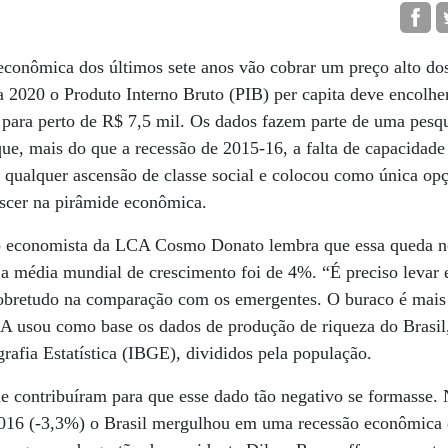
econômica dos últimos sete anos vão cobrar um preço alto dos 
a 2020 o Produto Interno Bruto (PIB) per capita deve encolh
s para perto de R$ 7,5 mil. Os dados fazem parte de uma pes
ue, mais do que a recessão de 2015-16, a falta de capacidade
u qualquer ascensão de classe social e colocou como única opç
escer na pirâmide econômica.
o economista da LCA Cosmo Donato lembra que essa queda no
 média mundial de crescimento foi de 4%. “É preciso levar
 sobretudo na comparação com os emergentes. O buraco é mais
A usou como base os dados de produção de riqueza do Brasil
grafia Estatística (IBGE), divididos pela população.
e contribuíram para que esse dado tão negativo se formasse. 
016 (-3,3%) o Brasil mergulhou em uma recessão econômica 