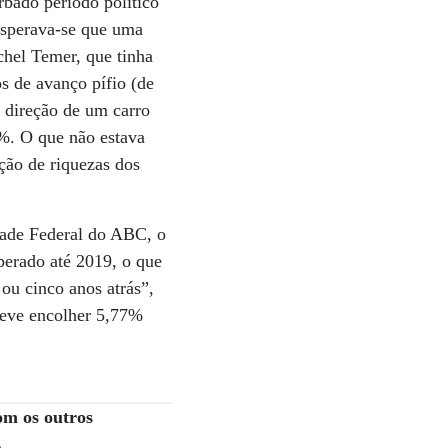
bado período político
esperava-se que uma
chel Temer, que tinha
s de avanço pífio (de
 direção de um carro
1%. O que não estava
ção de riquezas dos
idade Federal do ABC, o
perado até 2019, o que
ou cinco anos atrás”,
 deve encolher 5,77%
om os outros
.