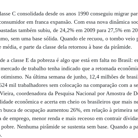
lasse C consolidada desde os anos 1990 conseguiu migrar para
onsumidor em franca expansão. Com essa nova dinâmica soc
abastadas também subiu, de 24,2% em 2009 para 27,5% em 201
umo, sem uma base sólida. Quando ele recuou, o tombo veio 
e média, e parte da classe dela retornou à base da pirâmide.
de a classe E da pobreza é algo que está em falta no Brasil:
mercado de trabalho tenha indicado que a retomada econômic
 otimismo. Na última semana de junho, 12,4 milhões de brasi
 624 mil trabalhadores sem colocação na comparação com a 
a Vieira, coordenadora da Pesquisa Nacional por Amostra de 
ilidade econômica e acerta em cheio os brasileiros que mais n
m busca de ocupação aumentou 26%, em relação à primeira s
de emprego, menor renda e mais receoso em contrair dívidas,
is pobre. Nenhuma pirâmide se sustenta sem base. Quando a pa
o.