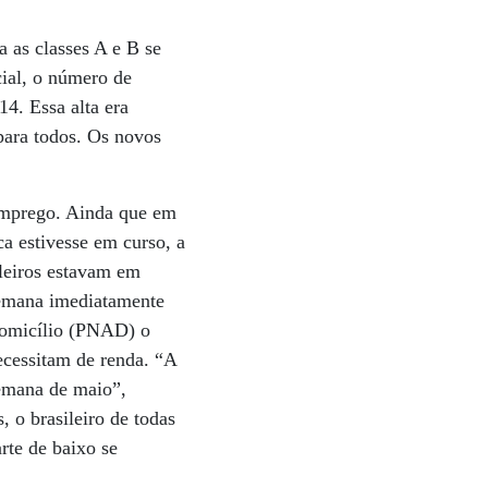
 as classes A e B se
ial, o número de
4. Essa alta era
para todos. Os novos
 emprego. Ainda que em
a estivesse em curso, a
leiros estavam em
semana imediatamente
Domicílio (PNAD) o
ecessitam de renda. “A
emana de maio”,
 o brasileiro de todas
rte de baixo se