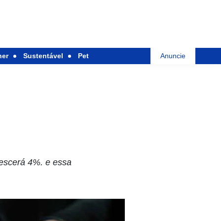
her
Sustentável
Pet
Anuncie
rescerá 4%. e essa