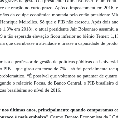
s graves da gestão da presidente Dilma Rousseff e um contur
ce de reação no curto prazo. Após o impeachment em 2016, 
s mãos da equipe econômica montada pelo então presidente Mi
Henrique Meirelles. Só que o PIB não cresceu. Após dois ano
1,3% em 2018), o atual presidente Jair Bolsonaro assumiu a
 a tão esperada elevação ficou inferior ao biênio Temer: 1,
a que derrubasse a atividade e tirasse a capacidade de produ
mista e professor de gestão de políticas públicas da Univers
o PIB – que girou em torno de 7% – só foi parcialmente recu
problemático. “É possível que voltemos ao patamar de quatro 
gundo o relatório Focus, do Banco Central, o PIB brasileiro
zas brasileiras ao nível de 2016.
r nos últimos anos, principalmente quando comparamos c
 buraco é mais embaixo”
Cosmo Donato Economista da LCA