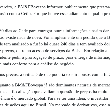
vereiro, a BM&FBovespa informou publicamente que prestar
usão com a Cetip. Por que houve esse adiamento e qual o pro
0 dias ao Cade para entregar outras informações e assim dar
 Não existe nada de novo. Foi simplesmente um pedido que a B
de tem analisado a fusão há quase 240 dias e tem avaliado d
e preços, outro ao acesso de serviços da Bolsa. Em relação a 
udente pedir a prorrogação de prazo, para entrega de inform
a mais conforto para a análise do negócio.
os preços, a crítica é de que poderia existir abusos com a f
quanto a BM&FBovespa já são dominantes naturais de merc
ês de fiscalização que avaliam a questão de preços há muito
ência é o mercado global. Para se ter uma ideia, o investidor 
 de ações aqui no Brasil. No mercado de derivativos, esse 