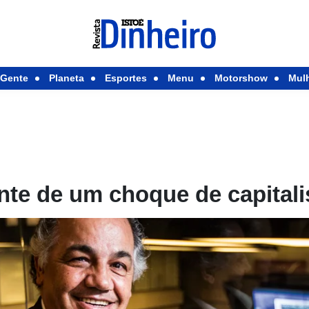
Gente
Planeta
Esportes
Menu
Motorshow
Mul
nte de um choque de capital