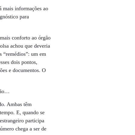
á mais informações ao
gnóstico para
 mais conforto ao órgão
olsa achou que deveria
ois “remédios”: um em
esses dois pontos,
ações e documentos. O
usão…
ado. Ambas têm
 tempo. E, quando se
estrangeiro participa
número chega a ser de