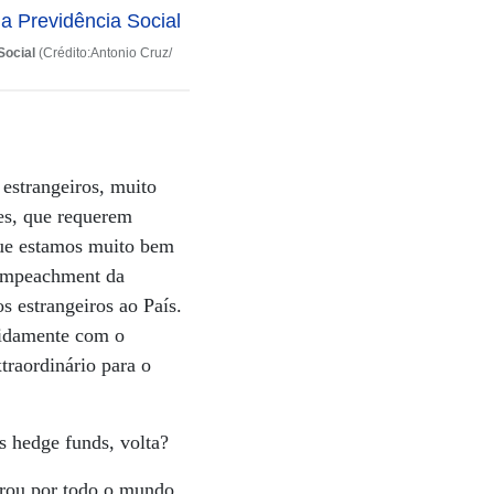
Social
(Crédito:Antonio Cruz/
 estrangeiros, muito
es, que requerem
 que estamos muito bem
o impeachment da
os estrangeiros ao País.
apidamente com o
traordinário para o
s hedge funds, volta?
trou por todo o mundo,