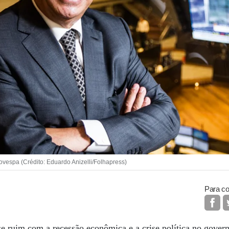
vespa (Crédito: Eduardo Anizelli/Folhapress)
Para co
e ruim com a recessão econômica e a crise política no gover