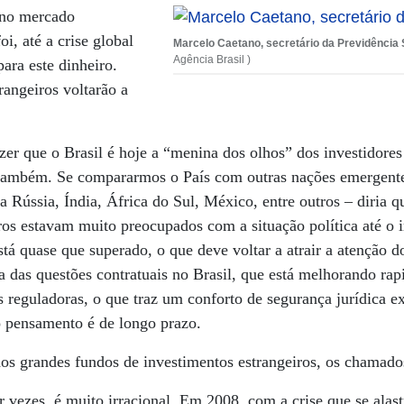
 no mercado
oi, até a crise global
Marcelo Caetano, secretário da Previdência 
Agência Brasil )
ara este dinheiro.
rangeiros voltarão a
er que o Brasil é hoje a “menina dos olhos” dos investidores
 também. Se compararmos o País com outras nações emergent
 a Rússia, Índia, África do Sul, México, entre outros – diria
iros estavam muito preocupados com a situação política até 
stá quase que superado, o que deve voltar a atrair a atenção d
ca das questões contratuais no Brasil, que está melhorando r
s reguladoras, o que traz um conforto de segurança jurídica ex
jo pensamento é de longo prazo.
os grandes fundos de investimentos estrangeiros, os chamado
vezes, é muito irracional. Em 2008, com a crise que se alas