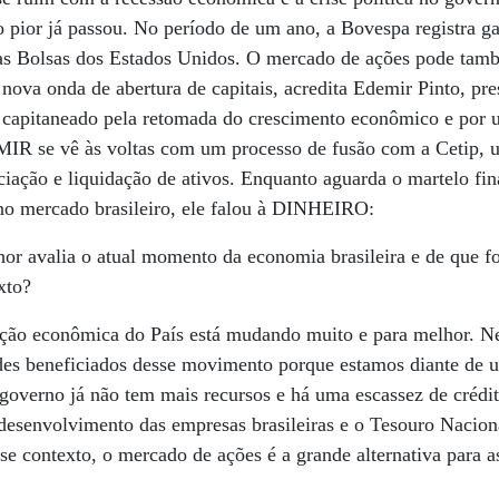
 o pior já passou. No período de um ano, a Bovespa registra g
s Bolsas dos Estados Unidos. O mercado de ações pode tamb
nova onda de abertura de capitais, acredita Edemir Pinto, pre
apitaneado pela retomada do crescimento econômico e por 
EMIR se vê às voltas com um processo de fusão com a Cetip,
ociação e liquidação de ativos. Enquanto aguarda o martelo fi
 no mercado brasileiro, ele falou à DINHEIRO:
r avalia o atual momento da economia brasileira e de que 
xto?
ção econômica do País está mudando muito e para melhor. Ne
des beneficiados desse movimento porque estamos diante de 
o governo já não tem mais recursos e há uma escassez de cré
desenvolvimento das empresas brasileiras e o Tesouro Nacion
sse contexto, o mercado de ações é a grande alternativa para 