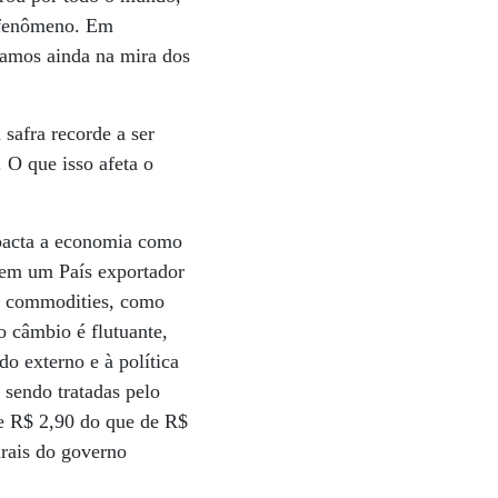
e fenômeno. Em
stamos ainda na mira dos
safra recorde a ser
 O que isso afeta o
acta a economia como
 em um País exportador
de commodities, como
o câmbio é flutuante,
do externo e à política
 sendo tratadas pelo
de R$ 2,90 do que de R$
urais do governo