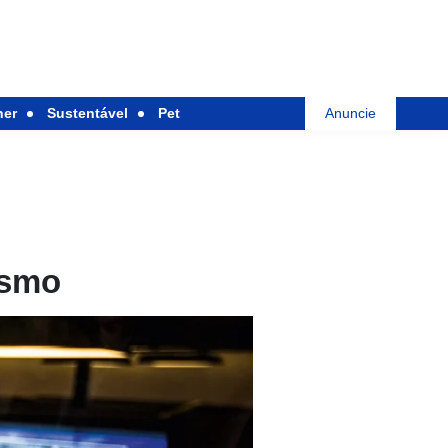
her
Sustentável
Pet
Anuncie
ismo