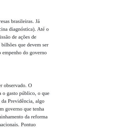
sas brasileiras. Já
ina diagnóstica). Até o
issão de ações de
5 bilhões que devem ser
o o empenho do governo
er observado. O
 o gasto público, o que
 da Previdência, algo
um governo que tenha
aminhamento da reforma
rnacionais. Pontuo