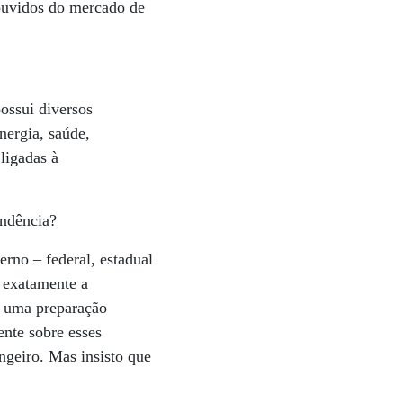
 ouvidos do mercado de
ossui diversos
nergia, saúde,
ligadas à
endência?
rno – federal, estadual
é exatamente a
o, uma preparação
ente sobre esses
angeiro. Mas insisto que