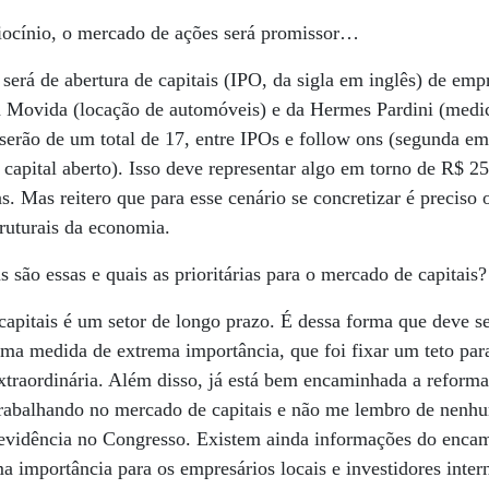
iocínio, o mercado de ações será promissor…
erá de abertura de capitais (IPO, da sigla em inglês) de empre
a Movida (locação de automóveis) e da Hermes Pardini (medic
serão de um total de 17, entre IPOs e follow ons (segunda em
apital aberto). Isso deve representar algo em torno de R$ 2
s. Mas reitero que para esse cenário se concretizar é precis
truturais da economia.
são essas e quais as prioritárias para o mercado de capitais?
apitais é um setor de longo prazo. É dessa forma que deve s
ma medida de extrema importância, que foi fixar um teto para
xtraordinária. Além disso, já está bem encaminhada a reforma
 trabalhando no mercado de capitais e não me lembro de nenh
Previdência no Congresso. Existem ainda informações do enc
ma importância para os empresários locais e investidores inte