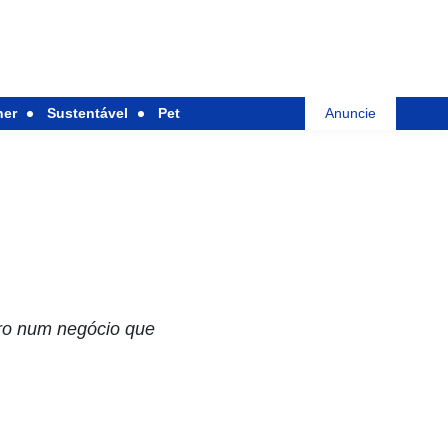
her
Sustentável
Pet
Anuncie
tro num negócio que