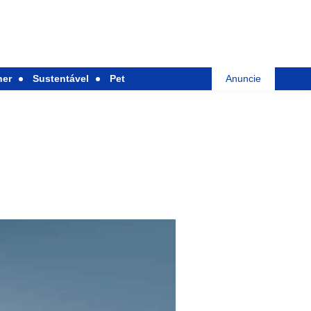
her
Sustentável
Pet
Anuncie