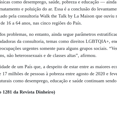
ásicas como desemprego, saúde, pobreza e educação — ainda 
tamento e poluição do ar. Essa é a conclusão do levantamen
izado pela consultoria Walk the Talk by La Maison que ouviu 
, de 16 a 64 anos, nas cinco regiões do País.
os problemas, no entanto, ainda segue parâmetros estratific
ndadoras da consultoria, temas como direitos LGBTQIA+, ene
ocupações urgentes somente para alguns grupos sociais. “Ve
ns, não heterossexuais e de classes altas”, afirmou.
idade de um País que, a despeito de estar entre as maiores 
de 17 milhões de pessoas à pobreza entre agosto de 2020 e fev
uturais como desemprego, educação e saúde continuam sendo p
o 1281 da Revista Dinheiro)