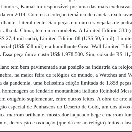
Londres, Kamal foi responsável por uma das mais exclusivas 
çada em 2014. Com essa coleção temática de canetas exclusivas
rilhante. Literalmente. São peças em ouro cravejadas de pedra
uralha da China, tem cinco modelos. A Limited Edition 333 (
S$ 27,4 mil cada), Limited Edition 88 (US$ 50,5 mil), Limit
perial (US$ 558 mil) e a humilhante Great Wall Limited Editio
m. Essa peça única custa US$ 1.978.500. Sim, coisa de R$ 11,
anc tem bem pavimentada sua posição na indústria da relojoa
ebra, na maior feira de relógios do mundo, a Watches and 
sa da pandemia, uma belíssima edição limitada de 1.858 peças
homenagem ao lendário montanhista italiano Reinhold Messne
m oxigênio suplementar, entre outros feitos. A obra de arte a
ção especial de Penhascos do Deserto de Gobi, um dos alvos 
mica marrom brilhante, mostrador laqueado bege e marrom fum
o, decoração e oxidação (que dá cor ao relógio) feitos a lase