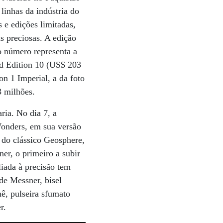
linhas da indústria do
 e edições limitadas,
s preciosas. A edição
o número representa a
ed Edition 10 (US$ 203
n 1 Imperial, a da foto
3 milhões.
ria. No dia 7, a
Wonders, em sua versão
 do clássico Geosphere,
r, o primeiro a subir
liada à precisão tem
de Messner, bisel
ê, pulseira sfumato
r.