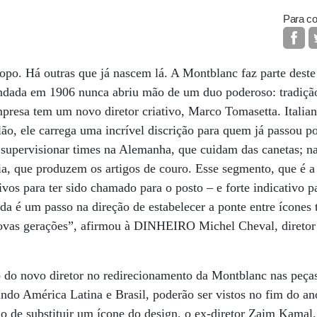
Para co
o. Há outras que já nascem lá. A Montblanc faz parte deste 
ndada em 1906 nunca abriu mão de um duo poderoso: tradição 
mpresa tem um novo diretor criativo, Marco Tomasetta. Italian
o, ele carrega uma incrível discrição para quem já passou p
 supervisionar times na Alemanha, que cuidam das canetas; n
ália, que produzem os artigos de couro. Esse segmento, que é a
vos para ter sido chamado para o posto – e forte indicativo p
ada é um passo na direção de estabelecer a ponte entre ícones 
ovas gerações”, afirmou à DINHEIRO Michel Cheval, diretor
 do novo diretor no redirecionamento da Montblanc nas peças
indo América Latina e Brasil, poderão ser vistos no fim do an
ão de substituir um ícone do design, o ex-diretor Zaim Kamal