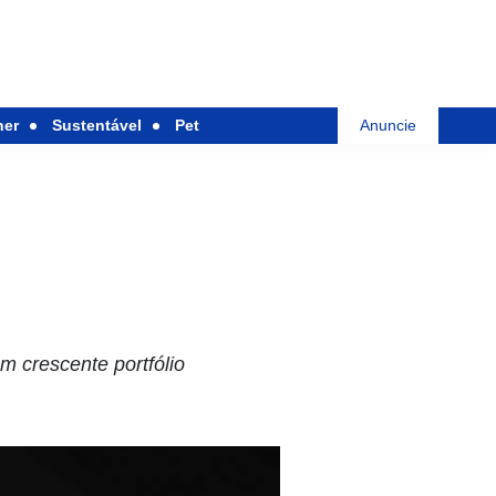
her
Sustentável
Pet
Anuncie
m crescente portfólio