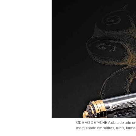
ODE AO DETALHE A obra de arte úni
mergulhado em safiras, rubis, turma