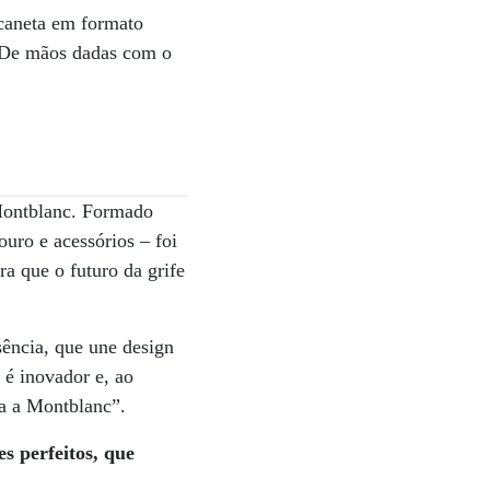
 caneta em formato
a. De mãos dadas com o
 Montblanc. Formado
ouro e acessórios – foi
a que o futuro da grife
sência, que une design
 é inovador e, ao
a a Montblanc”.
es perfeitos, que