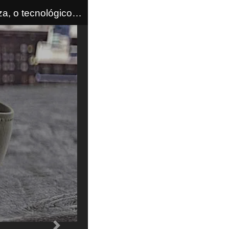
, o tecnológico
ção M_Gram 4810.