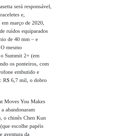
setta será responsável,
raceletes e,
as em março de 2020,
de ruídos equiparados
ímio de 40 mm – e
l. O mesmo
a o Summit 2+ (em
ando os ponteiros, com
rofone embutido e
: R$ 6,7 mil, o dobro
What Moves You Makes
o a abandonaram
), o chinês Chen Kun
 (que escolhe papéis
e aventura da