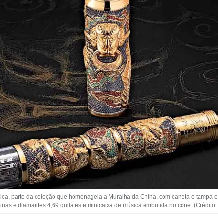
ca, parte da coleção que homenageia a Muralha da China, com caneta e tampa em
linas e diamantes 4,69 quilates e minicaixa de música embutida no cone. (Crédito: