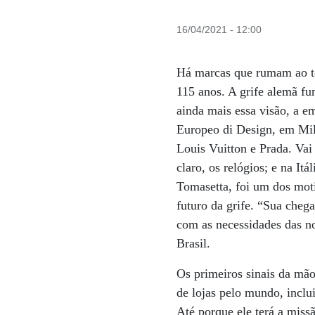
16/04/2021 - 12:00
Há marcas que rumam ao top
115 anos. A grife alemã fu
ainda mais essa visão, a e
Europeo di Design, em Milã
Louis Vuitton e Prada. Vai
claro, os relógios; e na It
Tomasetta, foi um dos moti
futuro da grife. “Sua cheg
com as necessidades das n
Brasil.
Os primeiros sinais da mão
de lojas pelo mundo, inclu
Até porque ele terá a miss