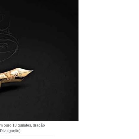
 ouro 18 quilates, dragão
 Divulgação)