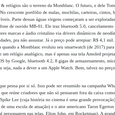
& relógios são o terreno da Montblanc. O futuro, e dele Toma
No crescente portfólio de malas, mochilas, carteiras, cintos, b
ríveis. Parte dessas águas virgens começaram a ser explorad
 fone de ouvido MB-01. Ele traz bluetooth 5.0, cancelamento 
ores marcas e áudio cristalino via drivers dinâmicos de neod
idades, pra não assustar. Já o preço pode arrepiar: R$ 4,1 mi
 quando a Montblanc evoluiu seu smartwatch (de 2017) par
e um relógio analógico, mas é apenas sua tela Amoled projet
OS by Google, bluetooth 4.2, 8 gigas de armazenamento, mic
u seja, nada a dever a um Apple Watch. Bem, talvez no preço
 que pensa por si só. Isso pode ser resumido na campanha 
 que reúne criadores que não só pensaram fora da caixa com
 Spike Lee (cuja história no cinema é uma grande provocação
r de uma escola de atuação) e o ator americano Taron Egerton
al personagem nas telas, Elton John, em Rocketman). A grand