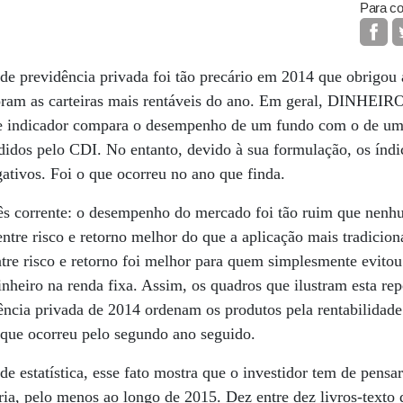
Para co
e previdência privada foi tão precário em 2014 que obrigo
oram as carteiras mais rentáveis do ano. Em geral, DINHEIRO
se indicador compara o desempenho de um fundo com o de uma
edidos pelo CDI. No entanto, devido à sua formulação, os índ
ativos. Foi o que ocorreu no ano que finda.
ês corrente: o desempenho do mercado foi tão ruim que nenh
entre risco e retorno melhor do que a aplicação mais tradicio
entre risco e retorno foi melhor para quem simplesmente evito
inheiro na renda fixa. Assim, os quadros que ilustram esta r
ência privada de 2014 ordenam os produtos pela rentabilidade
 que ocorreu pelo segundo ano seguido.
e estatística, esse fato mostra que o investidor tem de pensar
ria, pelo menos ao longo de 2015. Dez entre dez livros-texto 