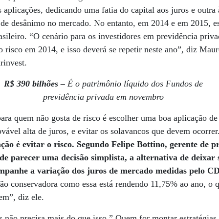
 aplicações, dedicando uma fatia do capital aos juros e outra 
de desânimo no mercado. No entanto, em 2014 e em 2015, ess
asileiro. “O cenário para os investidores em previdência priva
 risco em 2014, e isso deverá se repetir neste ano”, diz Maur
rinvest.
R$ 390 bilhões –
É o patrimônio líquido dos Fundos de
previdência privada em novembro
ra quem não gosta de risco é escolher uma boa aplicação de 
vável alta de juros, e evitar os solavancos que devem ocorre
ão é evitar o risco. Segundo Felipe Bottino, gerente de p
 de parecer uma decisão simplista, a alternativa de deixa
ompanhe a variação dos juros de mercado medidas pelo CD
 conservadora como essa está rendendo 11,75% ao ano, o q
em”, diz ele.
s não precisa mais do que isso.” Quem for montar estratégias