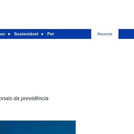
her
Sustentável
Pet
Anuncie
ionais da previdência