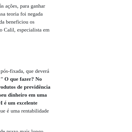
às ações, para ganhar
a teoria foi negada
da beneficiou os
o Calil, especialista em
pós-fixada, que deverá
r.”
O que fazer? No
rodutos de previdência
r seu dinheiro em uma
I é um excelente
ue é uma rentabilidade
 de prazo mais longo