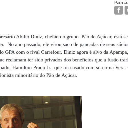
Para co
resário Abilio Diniz, chefão do grupo Pão de Açúcar, está s
zer. No ano passado, ele virou saco de pancadas de seus sóci
o GPA com o rival Carrefour. Diniz agora é alvo da Apampa, 
que reclamam ter sido privados dos benefícios que a fusão trar
hado, Hamilton Prado Jr., que foi casado com sua irmã Vera.
cionista minoritário do Pão de Açúcar.