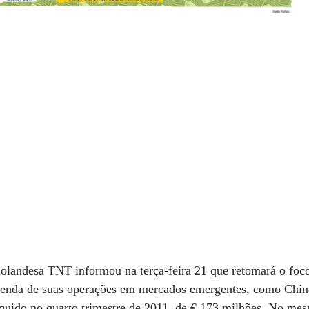
holandesa TNT informou na terça-feira 21 que retomará o foc
venda de suas operações em mercados emergentes, como China
íquido no quarto trimestre de 2011, de € 173 milhões. No me