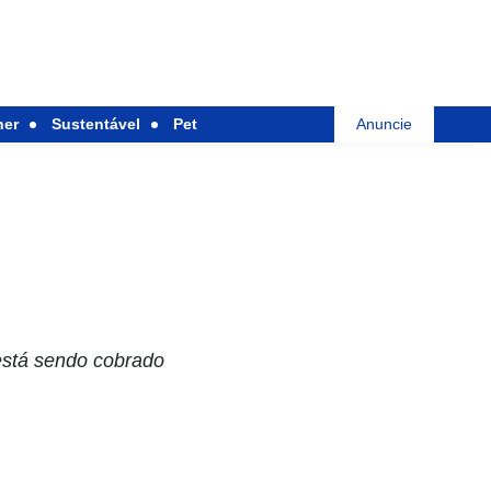
her
Sustentável
Pet
Anuncie
 está sendo cobrado