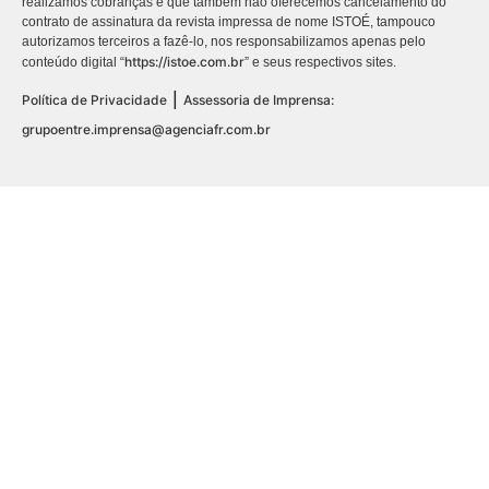
realizamos cobranças e que também não oferecemos cancelamento do
contrato de assinatura da revista impressa de nome ISTOÉ, tampouco
autorizamos terceiros a fazê-lo, nos responsabilizamos apenas pelo
https://istoe.com.br
conteúdo digital “
” e seus respectivos sites.
|
Política de Privacidade
Assessoria de Imprensa:
grupoentre.imprensa@agenciafr.com.br