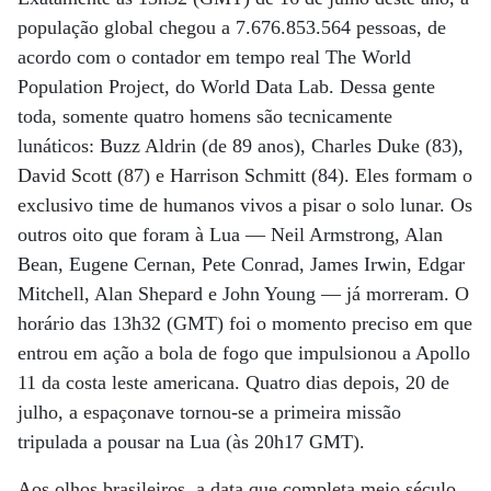
população global chegou a 7.676.853.564 pessoas, de
acordo com o contador em tempo real The World
Population Project, do World Data Lab. Dessa gente
toda, somente quatro homens são tecnicamente
lunáticos: Buzz Aldrin (de 89 anos), Charles Duke (83),
David Scott (87) e Harrison Schmitt (84). Eles formam o
exclusivo time de humanos vivos a pisar o solo lunar. Os
outros oito que foram à Lua — Neil Armstrong, Alan
Bean, Eugene Cernan, Pete Conrad, James Irwin, Edgar
Mitchell, Alan Shepard e John Young — já morreram. O
horário das 13h32 (GMT) foi o momento preciso em que
entrou em ação a bola de fogo que impulsionou a Apollo
11 da costa leste americana. Quatro dias depois, 20 de
julho, a espaçonave tornou-se a primeira missão
tripulada a pousar na Lua (às 20h17 GMT).
Aos olhos brasileiros, a data que completa meio século