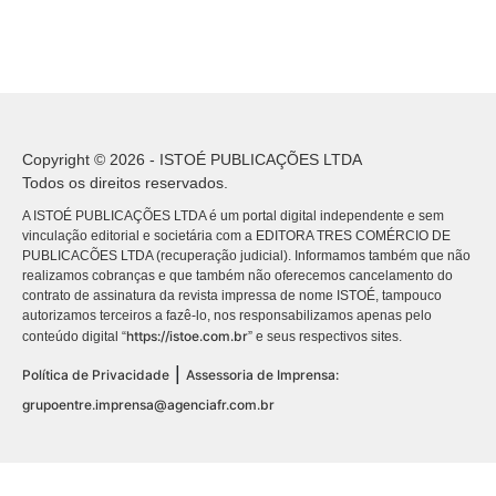
Copyright © 2026 - ISTOÉ PUBLICAÇÕES LTDA
Todos os direitos reservados.
A ISTOÉ PUBLICAÇÕES LTDA é um portal digital independente e sem
vinculação editorial e societária com a EDITORA TRES COMÉRCIO DE
PUBLICACÕES LTDA (recuperação judicial). Informamos também que não
realizamos cobranças e que também não oferecemos cancelamento do
contrato de assinatura da revista impressa de nome ISTOÉ, tampouco
autorizamos terceiros a fazê-lo, nos responsabilizamos apenas pelo
https://istoe.com.br
conteúdo digital “
” e seus respectivos sites.
|
Política de Privacidade
Assessoria de Imprensa:
grupoentre.imprensa@agenciafr.com.br