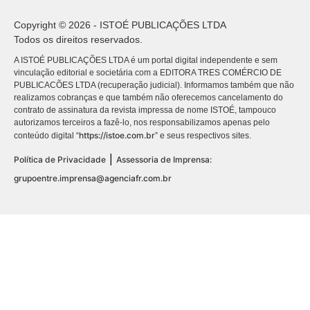
Copyright © 2026 - ISTOÉ PUBLICAÇÕES LTDA
Todos os direitos reservados.
A ISTOÉ PUBLICAÇÕES LTDA é um portal digital independente e sem
vinculação editorial e societária com a EDITORA TRES COMÉRCIO DE
PUBLICACÕES LTDA (recuperação judicial). Informamos também que não
realizamos cobranças e que também não oferecemos cancelamento do
contrato de assinatura da revista impressa de nome ISTOÉ, tampouco
autorizamos terceiros a fazê-lo, nos responsabilizamos apenas pelo
https://istoe.com.br
conteúdo digital “
” e seus respectivos sites.
|
Política de Privacidade
Assessoria de Imprensa:
grupoentre.imprensa@agenciafr.com.br