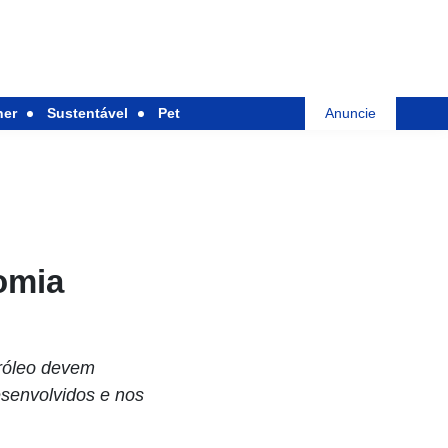
her
Sustentável
Pet
Anuncie
omia
tróleo devem
esenvolvidos e nos