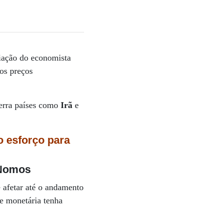
iação do economista
 os preços
uerra países como
Irã
e
o esforço para
Nomos
e afetar até o andamento
de monetária tenha