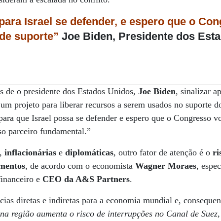
para Israel se defender, e espero que o Co
de suporte”
Joe Biden, Presidente dos Est
tes de o presidente dos Estados Unidos,
Joe Biden
, sinalizar a
m projeto para liberar recursos a serem usados no suporte do
para que Israel possa se defender e espero que o Congresso v
sso parceiro fundamental.”
,
inflacionárias
e
diplomáticas
, outro fator de atenção é o
ri
imentos
, de acordo com o economista
Wagner Moraes
, espec
inanceiro e
CEO da A&S Partners
.
cias diretas e indiretas para a economia mundial e, consequen
na região aumenta o risco de interrupções no Canal de Suez,