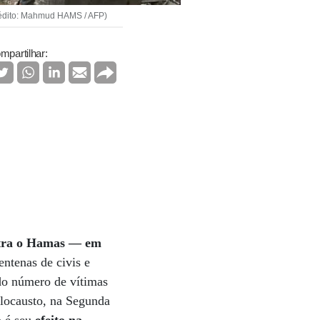
Crédito: Mahmud HAMS / AFP)
mpartilhar:
ntra o Hamas — em
ntenas de civis e
do número de vítimas
olocausto, na Segunda