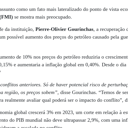
 o assunto como um fato mais lateralizado do ponto de vista e
 (FMI)
se mostra mais preocupado.
e da instituição,
Pierre-Olivier Gourinchas
, a recuperação
 um possível aumento dos preços do petróleo causado pela guer
umento de 10% nos preços do petróleo reduziria o crescimen
,15% e aumentaria a inflação global em 0,40%. Desde o dia
“
 conflitos anteriores. Só de haver potencial risco de perturb
na região, os preços sobem”
, disse Gourinchas. “Temos de ser
a realmente avaliar qual poderá ser o impacto do conflito”, d
nomia global crescerá 3% em 2023, um corte em relação à est
nto do PIB mundial não deve ultrapassar 2,9%, com uma inf
sideram a escalada no conflito.