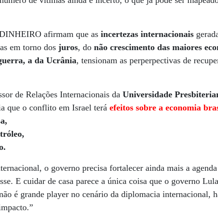
número de vítimas ainda é incerto, o que já pode ser mapead
la DINHEIRO afirmam que as
incertezas internacionais
gerada
das em torno dos
juros
, do
não crescimento das maiores ec
guerra, a da Ucrânia
, tensionam as perperpectivas de recup
essor de Relações Internacionais da
Universidade Presbiteri
a que o conflito em Israel terá
efeitos sobre a economia bras
sa,
tróleo,
o.
ternacional, o governo precisa fortalecer ainda mais a agend
isse. E cuidar de casa parece a única coisa que o governo Lul
ão é grande player no cenário da diplomacia internacional, h
 impacto.”