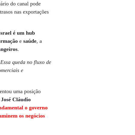
ário do canal pode
atrasos nas exportações
Israel é um hub
formação
e
saúde
, a
angeiros
.
Essa queda no fluxo de
omerciais e
esentou uma posição
a
José Cláudio
undamental o governo
taminem os negócios