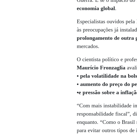
Guerra. E se o impacto do 
economia global
.
Especialistas ouvidos pe
às preocupações já instala
prolongamento de outra 
mercados.
O cientista político e prof
Maurício Fronzaglia
avali
• pela volatilidade na bol
• aumento do preço do pe
•e pressão sobre a inflaçã
“Com mais instabilidade in
responsabilidade fiscal”, d
enquanto. “Como o Brasil n
para evitar outros tipos de