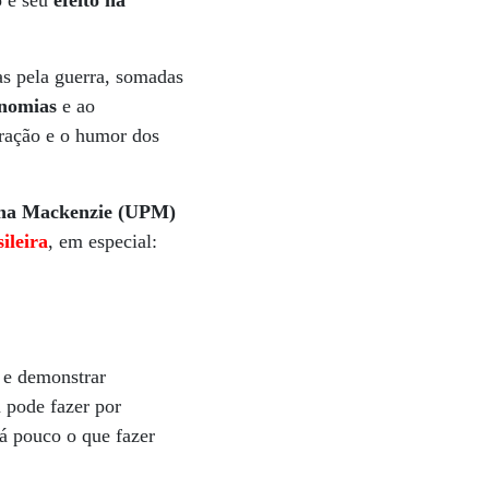
o é seu
efeito na
s pela guerra, somadas
onomias
e ao
eração e o humor dos
ana Mackenzie (UPM)
ileira
, em especial:
a e demonstrar
a pode fazer por
á pouco o que fazer