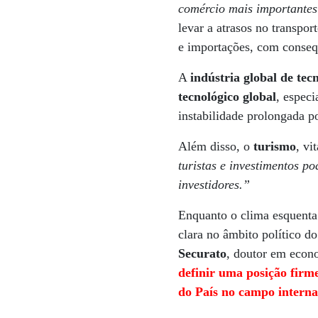
comércio mais importante
levar a atrasos no transpor
e importações, com conseq
A
indústria global de tec
tecnológico global
, espec
instabilidade prolongada 
Além disso, o
turismo
, vi
turistas e investimentos p
investidores.”
Enquanto o clima esquenta 
clara no âmbito político 
Securato
, doutor em econ
definir uma posição firm
do País no campo interna