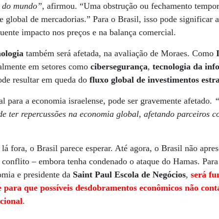
s do mundo”
, afirmou. “Uma obstrução ou fechamento tempor
te global de mercadorias.” Para o Brasil, isso pode significar 
uente impacto nos preços e na balança comercial.
nologia
também será afetada, na avaliação de Moraes. Como
ialmente em setores como
cibersegurança
,
tecnologia da in
pode resultar em queda do
fluxo global de investimentos estr
tal para a economia israelense, pode ser gravemente afetado.
“
ode ter repercussões na economia global, afetando parceiros c
lá fora, o Brasil parece esperar. Até agora, o Brasil não apr
do conflito – embora tenha condenado o ataque do Hamas. Par
omia e presidente da
Saint Paul Escola de Negócios
,
será f
e para que possíveis desdobramentos econômicos não con
cional
.