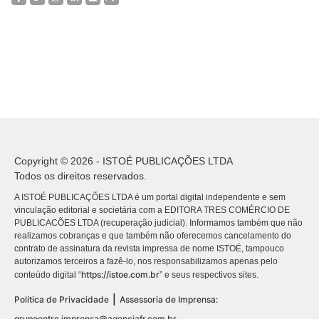
Copyright © 2026 - ISTOÉ PUBLICAÇÕES LTDA
Todos os direitos reservados.
A ISTOÉ PUBLICAÇÕES LTDA é um portal digital independente e sem
vinculação editorial e societária com a EDITORA TRES COMÉRCIO DE
PUBLICACÕES LTDA (recuperação judicial). Informamos também que não
realizamos cobranças e que também não oferecemos cancelamento do
contrato de assinatura da revista impressa de nome ISTOÉ, tampouco
autorizamos terceiros a fazê-lo, nos responsabilizamos apenas pelo
https://istoe.com.br
conteúdo digital “
” e seus respectivos sites.
|
Política de Privacidade
Assessoria de Imprensa:
grupoentre.imprensa@agenciafr.com.br