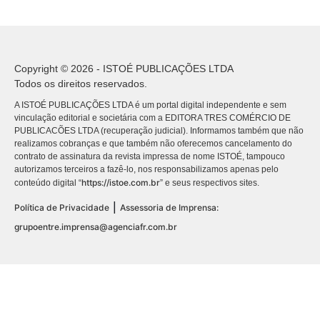
Copyright © 2026 - ISTOÉ PUBLICAÇÕES LTDA
Todos os direitos reservados.
A ISTOÉ PUBLICAÇÕES LTDA é um portal digital independente e sem
vinculação editorial e societária com a EDITORA TRES COMÉRCIO DE
PUBLICACÕES LTDA (recuperação judicial). Informamos também que não
realizamos cobranças e que também não oferecemos cancelamento do
contrato de assinatura da revista impressa de nome ISTOÉ, tampouco
autorizamos terceiros a fazê-lo, nos responsabilizamos apenas pelo
https://istoe.com.br
conteúdo digital “
” e seus respectivos sites.
|
Política de Privacidade
Assessoria de Imprensa:
grupoentre.imprensa@agenciafr.com.br