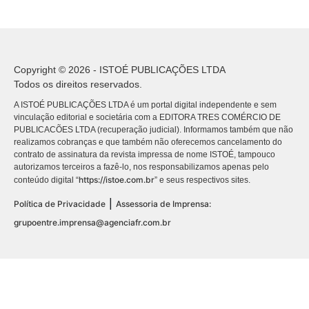
Copyright © 2026 - ISTOÉ PUBLICAÇÕES LTDA
Todos os direitos reservados.
A ISTOÉ PUBLICAÇÕES LTDA é um portal digital independente e sem
vinculação editorial e societária com a EDITORA TRES COMÉRCIO DE
PUBLICACÕES LTDA (recuperação judicial). Informamos também que não
realizamos cobranças e que também não oferecemos cancelamento do
contrato de assinatura da revista impressa de nome ISTOÉ, tampouco
autorizamos terceiros a fazê-lo, nos responsabilizamos apenas pelo
https://istoe.com.br
conteúdo digital “
” e seus respectivos sites.
|
Política de Privacidade
Assessoria de Imprensa:
grupoentre.imprensa@agenciafr.com.br