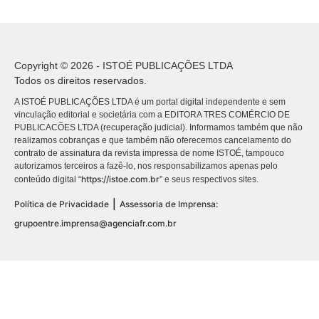
Copyright © 2026 - ISTOÉ PUBLICAÇÕES LTDA
Todos os direitos reservados.
A ISTOÉ PUBLICAÇÕES LTDA é um portal digital independente e sem
vinculação editorial e societária com a EDITORA TRES COMÉRCIO DE
PUBLICACÕES LTDA (recuperação judicial). Informamos também que não
realizamos cobranças e que também não oferecemos cancelamento do
contrato de assinatura da revista impressa de nome ISTOÉ, tampouco
autorizamos terceiros a fazê-lo, nos responsabilizamos apenas pelo
https://istoe.com.br
conteúdo digital “
” e seus respectivos sites.
|
Política de Privacidade
Assessoria de Imprensa:
grupoentre.imprensa@agenciafr.com.br