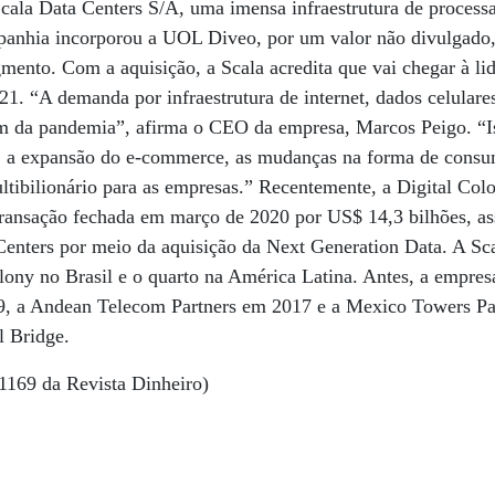
Scala Data Centers S/A, uma imensa infraestrutura de proces
anhia incorporou a UOL Diveo, por um valor não divulgado,
gmento. Com a aquisição, a Scala acredita que vai chegar à l
021. “A demanda por infraestrutura de internet, dados celulare
m da pandemia”, afirma o CEO da empresa, Marcos Peigo. “I
s, a expansão do e-commerce, as mudanças na forma de consum
tibilionário para as empresas.” Recentemente, a Digital Col
ransação fechada em março de 2020 por US$ 14,3 bilhões, a
Centers por meio da aquisição da Next Generation Data. A Sc
lony no Brasil e o quarto na América Latina. Antes, a empres
9, a Andean Telecom Partners em 2017 e a Mexico Towers Pa
l Bridge.
1169 da Revista Dinheiro)