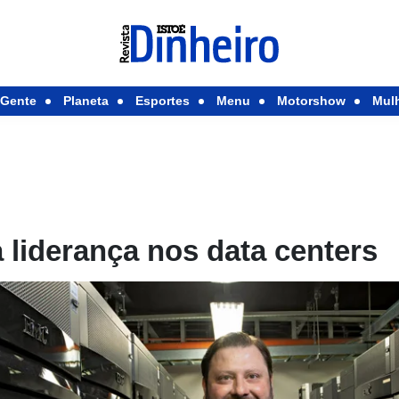
Gente
Planeta
Esportes
Menu
Motorshow
Mul
liderança nos data centers