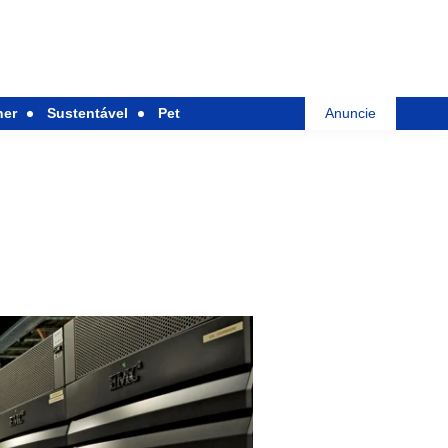
her
Sustentável
Pet
Anuncie