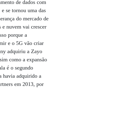
samento de dados com
 e se tornou uma das
iderança do mercado de
s e nuvem vai crescer
sso porque a
ir e o 5G vão criar
ony adquiriu a Zayo
ssim como a expansão
ala é o segundo
a havia adquirido a
rtners em 2013, por