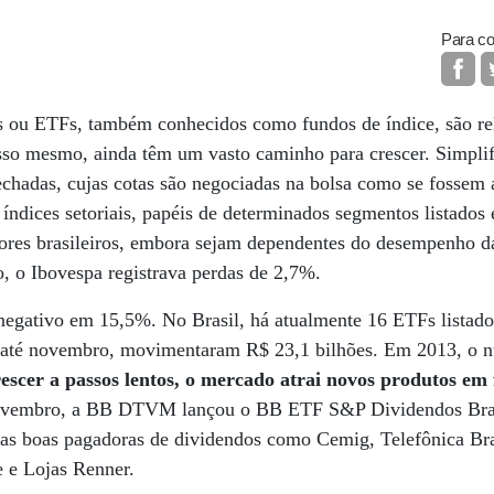
Para co
 ou ETFs, também conhecidos como fundos de índice, são re
isso mesmo, ainda têm um vasto caminho para crescer. Simpli
fechadas, cujas cotas são negociadas na bolsa como se fossem
ndices setoriais, papéis de determinados segmentos listados
idores brasileiros, embora sejam dependentes do desempenho 
, o Ibovespa registrava perdas de 2,7%.
 negativo em 15,5%. No Brasil, há atualmente 16 ETFs list
até novembro, movimentaram R$ 23,1 bilhões. Em 2013, o nú
escer a passos lentos, o mercado atrai novos produtos em
ovembro, a BB DTVM lançou o BB ETF S&P Dividendos Brasi
s boas pagadoras de dividendos como Cemig, Telefônica Bra
e e Lojas Renner.