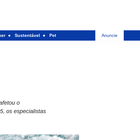
her
Sustentável
Pet
Anuncie
afetou o
, os especialistas