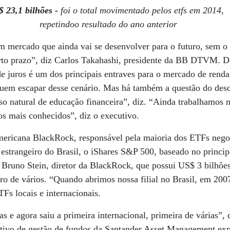
$ 23,1 bilhões -
foi o total movimentado pelos etfs em 2014,
repetindoo resultado do ano anterior
 mercado que ainda vai se desenvolver para o futuro, sem o 
urto prazo”, diz Carlos Takahashi, presidente da BB DTVM. 
 de juros é um dos principais entraves para o mercado de ren
uem escapar desse cenário. Mas há também a questão do de
so natural de educação financeira”, diz. “Ainda trabalhamos
tos mais conhecidos”, diz o executivo.
mericana BlackRock, responsável pela maioria dos ETFs nego
 estrangeiro do Brasil, o iShares S&P 500, baseado no princip
Bruno Stein, diretor da BlackRock, que possui US$ 3 bilhões 
ro de vários. “Quando abrimos nossa filial no Brasil, em 200
Fs locais e internacionais.
s e agora saiu a primeira internacional, primeira de várias”, 
tivo de gestão de fundos da Santander Asset Management expl