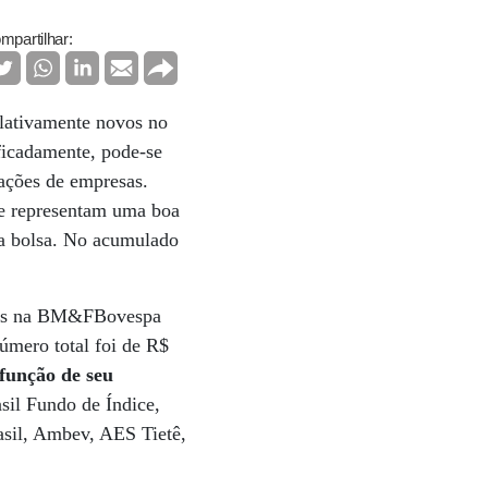
mpartilhar:
lativamente novos no
ficadamente, pode-se
 ações de empresas.
 e representam uma boa
da bolsa. No acumulado
ados na BM&FBovespa
mero total foi de R$
 função de seu
l Fundo de Índice,
sil, Ambev, AES Tietê,