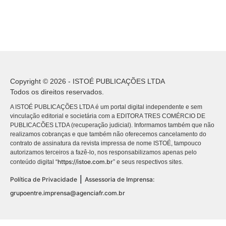
Copyright © 2026 - ISTOÉ PUBLICAÇÕES LTDA
Todos os direitos reservados.
A ISTOÉ PUBLICAÇÕES LTDA é um portal digital independente e sem
vinculação editorial e societária com a EDITORA TRES COMÉRCIO DE
PUBLICACÕES LTDA (recuperação judicial). Informamos também que não
realizamos cobranças e que também não oferecemos cancelamento do
contrato de assinatura da revista impressa de nome ISTOÉ, tampouco
autorizamos terceiros a fazê-lo, nos responsabilizamos apenas pelo
https://istoe.com.br
conteúdo digital “
” e seus respectivos sites.
|
Política de Privacidade
Assessoria de Imprensa:
grupoentre.imprensa@agenciafr.com.br