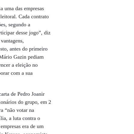
ia uma das empresas
eitoral. Cada contrato
ões, segundo a
icipar desse jogo”, diz
 vantagens,
sto, antes do primeiro
e Mário Gazin pediam
ncer a eleição no
borar com a sua
arta de Pedro Joanir
ionários do grupo, em 2
ra “não votar na
ia, a luta contra o
s empresas era de um