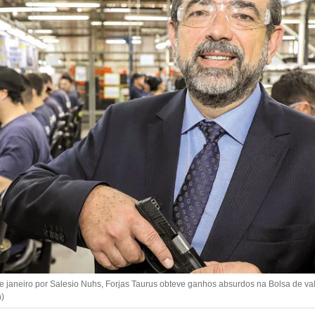
e janeiro por Salesio Nuhs, Forjas Taurus obteve ganhos absurdos na Bolsa de va
n)