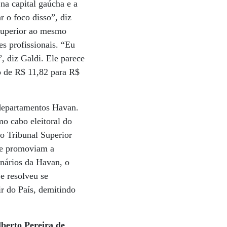
na capital gaúcha e a
 o foco disso”, diz
superior ao mesmo
s profissionais. “Eu
 diz Galdi. Ele parece
do de R$ 11,82 para R$
 departamentos Havan.
o cabo eleitoral do
o Tribunal Superior
ue promoviam a
nários da Havan, o
e resolveu se
ir do País, demitindo
lberto Pereira de