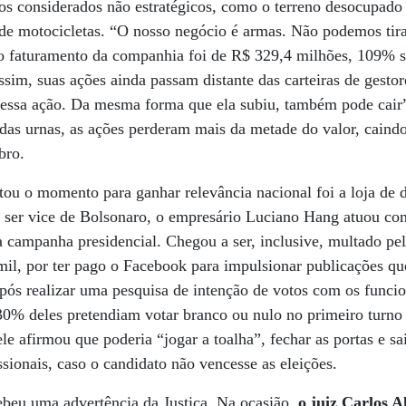
s considerados não estratégicos, como o terreno desocupado 
de motocicletas. “O nosso negócio é armas. Não podemos tirar
 o faturamento da companhia foi de R$ 329,4 milhões, 109% 
im, suas ações ainda passam distante das carteiras de gestore
ssa ação. Da mesma forma que ela subiu, também pode cair”,
a das urnas, as ações perderam mais da metade do valor, cain
bro.
tou o momento para ganhar relevância nacional foi a loja de
 ser vice de Bolsonaro, o empresário Luciano Hang atuou com
 campanha presidencial. Chegou a ser, inclusive, multado pel
mil, por ter pago o Facebook para impulsionar publicações q
ós realizar uma pesquisa de intenção de votos com os funcio
0% deles pretendiam votar branco ou nulo no primeiro turno 
e afirmou que poderia “jogar a toalha”, fechar as portas e sa
ssionais, caso o candidato não vencesse as eleições.
ebeu uma advertência da Justiça. Na ocasião,
o juiz Carlos A