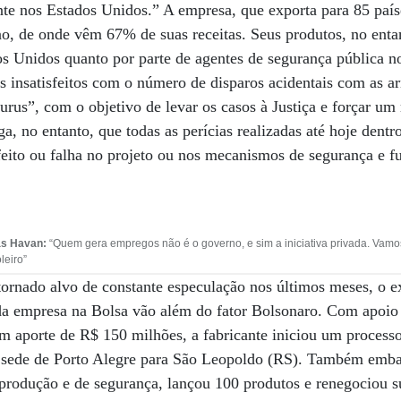
te nos Estados Unidos.” A empresa, que exporta para 85 país
, de onde vêm 67% de suas receitas. Seus produtos, no entant
os Unidos quanto por parte de agentes de segurança pública 
s insatisfeitos com o número de disparos acidentais com as a
us”, com o objetivo de levar os casos à Justiça e forçar um 
a, no entanto, que todas as perícias realizadas até hoje dentr
ito ou falha no projeto ou nos mecanismos de segurança e f
as Havan:
“Quem gera empregos não é o governo, e sim a iniciativa privada. Vamo
leiro”
ornado alvo de constante especulação nos últimos meses, o e
da empresa na Bolsa vão além do fator Bolsonaro. Com apoio 
m aporte de R$ 150 milhões, a fabricante iniciou um process
sede de Porto Alegre para São Leopoldo (RS). Também emba
produção e de segurança, lançou 100 produtos e renegociou su