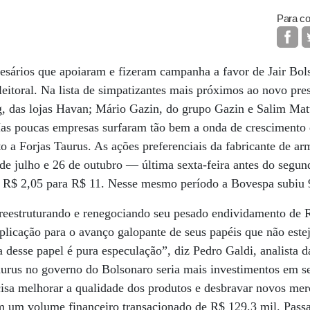
Para co
sários que apoiaram e fizeram campanha a favor de Jair Bol
eleitoral. Na lista de simpatizantes mais próximos ao novo pr
das lojas Havan; Mário Gazin, do grupo Gazin e Salim Matta
as poucas empresas surfaram tão bem a onda de crescimento 
o a Forjas Taurus. As ações preferenciais da fabricante de a
e julho e 26 de outubro — última sexta-feira antes do segund
e R$ 2,05 para R$ 11. Nesse mesmo período a Bovespa subiu
 reestruturando e renegociando seu pesado endividamento de 
xplicação para o avanço galopante de seus papéis que não este
a desse papel é pura especulação”, diz Pedro Galdi, analista 
aurus no governo do Bolsonaro seria mais investimentos em s
cisa melhorar a qualidade dos produtos e desbravar novos me
vam um volume financeiro transacionado de R$ 129,3 mil. Pas