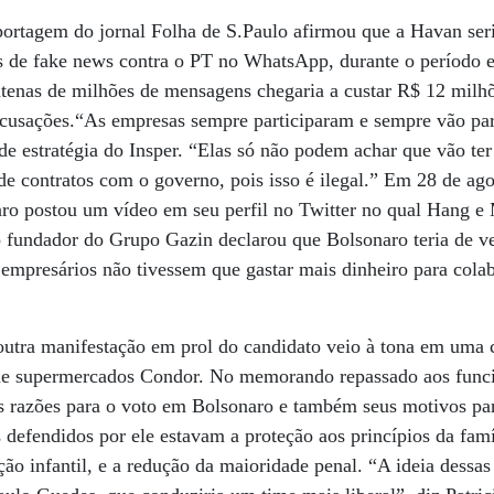
ortagem do jornal Folha de S.Paulo afirmou que a Havan ser
s de fake news contra o PT no WhatsApp, durante o período el
ntenas de milhões de mensagens chegaria a custar R$ 12 milh
cusações.“As empresas sempre participaram e sempre vão part
 de estratégia do Insper. “Elas só não podem achar que vão ter
e contratos com o governo, pois isso é ilegal.” Em 28 de ago
naro postou um vídeo em seu perfil no Twitter no qual Hang 
o fundador do Grupo Gazin declarou que Bolsonaro teria de ve
 empresários não tivessem que gastar mais dinheiro para cola
utra manifestação em prol do candidato veio à tona em uma c
 de supermercados Condor. No memorando repassado aos func
as razões para o voto em Bolsonaro e também seus motivos pa
defendidos por ele estavam a proteção aos princípios da famíl
ação infantil, e a redução da maioridade penal. “A ideia dessa