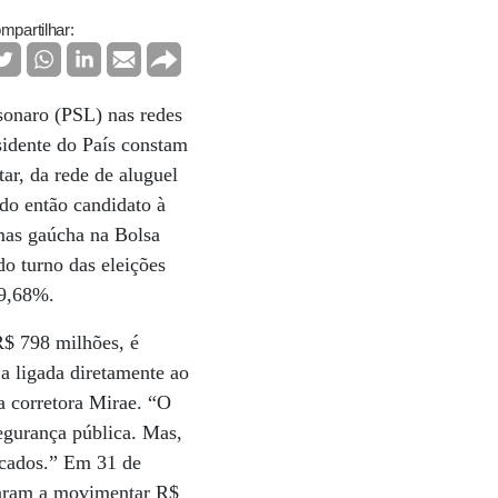
mpartilhar:
sonaro (PSL) nas redes
esidente do País constam
r, da rede de aluguel
do então candidato à
rmas gaúcha na Bolsa
o turno das eleições
 9,68%.
R$ 798 milhões, é
ja ligada diretamente ao
da corretora Mirae. “O
egurança pública. Mas,
rcados.” Em 31 de
saram a movimentar R$