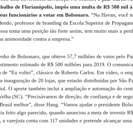
abalho de Florianópolis, impôs uma multa de R$ 500 mil 
eus funcionários a votar em Bolsonaro.
“Na Havan, você t
dendo, professor de branding da Escola Superior de Propagan
a toma uma posição tão forte assim, tem muito mais a perde
ma animosidade contra a empresa.”
ho de Bolsonaro, que obteve 57,7 milhões de votos pelo Pa
stimento estimado de R$ 500 milhões para 2019. O comunica
m de “Eu voltei”, clássico de Roberto Carlos. Em vídeo, o em
 inauguração de 20 lojas, que estarão distribuídas por São P
ul. O aporte também inclui a ampliação e automação do centr
Velha (SC). “Precisávamos de direção, de confiança e de segu
 Brasil melhor”, disse Hang. “Vamos ajudar o presidente Bolson
via feito algo parecido, quando anunciou a meta de investir R$
e, a varejista conta com 117 unidades e pretende alcançar uma 