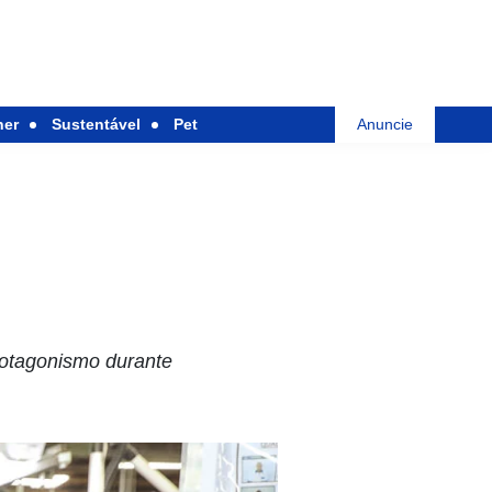
her
Sustentável
Pet
Anuncie
rotagonismo durante