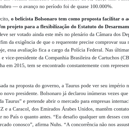
tubro — o avanço no período foi de quase 100.000%.
cito,
o belicista Bolsonaro tem como proposta facilitar o a
Um projeto para a flexibilização do Estatuto do Desarmam
eve ser votado ainda este mês no plenário da Câmara dos De
 fim da exigência de que o requerente precise comprovar sua 
je, essa avaliação fica a cargo da Polícia Federal. Nas últim
s e vice-presidente da Companhia Brasileira de Cartuchos (C
úcha em 2015, tem se encontrado constantemente com represen
ssada na proposta do governo, a Taurus pode ver seu império 
o novo presidente. Bolsonaro já declarou inúmeras vezes que
a Taurus” e pretende abrir o mercado para empresas interna
 CZ e a Caracol, dos Emirados Árabes Unidos, mantêm contato
ar no País o quanto antes. “Eu desafio qualquer um desses con
ercado conosco”, afirma Nuhs. “A concorrência não nos assus