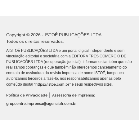
Copyright © 2026 - ISTOÉ PUBLICAÇÕES LTDA
Todos os direitos reservados.
A ISTOÉ PUBLICAÇÕES LTDA é um portal digital independente e sem
vinculação editorial e societária com a EDITORA TRES COMÉRCIO DE
PUBLICACÕES LTDA (recuperação judicial). Informamos também que não
realizamos cobranças e que também não oferecemos cancelamento do
contrato de assinatura da revista impressa de nome ISTOÉ, tampouco
autorizamos terceiros a fazê-lo, nos responsabilizamos apenas pelo
https://istoe.com.br
conteúdo digital “
” e seus respectivos sites.
|
Política de Privacidade
Assessoria de Imprensa:
grupoentre.imprensa@agenciafr.com.br