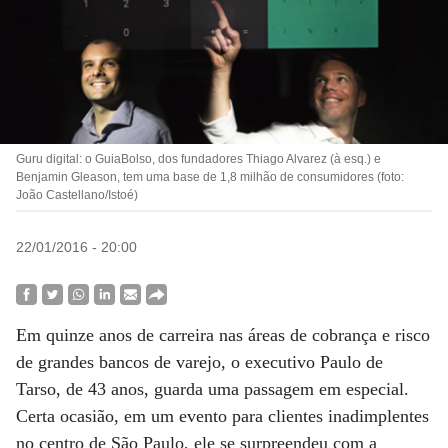
Guru digital: o GuiaBolso, dos fundadores Thiago Alvarez (à esq.) e
Benjamin Gleason, tem uma base de 1,8 milhão de consumidores (foto:
João Castellano/Istoé)
22/01/2016 - 20:00
Em quinze anos de carreira nas áreas de cobrança e risco
de grandes bancos de varejo, o executivo Paulo de
Tarso, de 43 anos, guarda uma passagem em especial.
Certa ocasião, em um evento para clientes inadimplentes
no centro de São Paulo, ele se surpreendeu com a