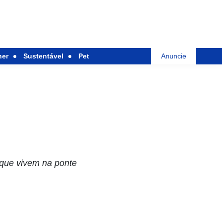
her
Sustentável
Pet
Anuncie
 que vivem na ponte