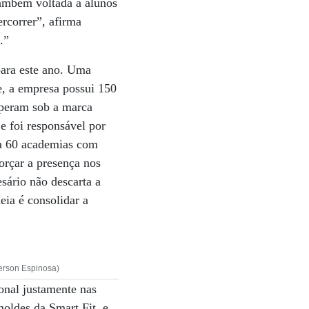
ambém voltada a alunos
rcorrer”, afirma
.”
para este ano. Uma
e, a empresa possui 150
operam sob a marca
e foi responsável por
 a 60 academias com
forçar a presença nos
sário não descarta a
eia é consolidar a
.
derson Espinosa)
onal justamente nas
moldes da Smart Fit, e