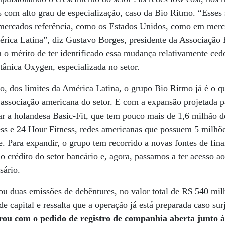
s com alto grau de especialização, caso da Bio Ritmo. “Esses
 mercados referência, como os Estados Unidos, como em mer
ica Latina”, diz Gustavo Borges, presidente da Associação B
o mérito de ter identificado essa mudança relativamente ced
itânica Oxygen, especializada no setor.
o, dos limites da América Latina, o grupo Bio Ritmo já é o 
ssociação americana do setor. E com a expansão projetada p
rar a holandesa Basic-Fit, que tem pouco mais de 1,6 milhão 
ess e 24 Hour Fitness, redes americanas que possuem 5 milhõ
e. Para expandir, o grupo tem recorrido a novas fontes de fi
ao crédito do setor bancário e, agora, passamos a ter acesso 
sário.
ou duas emissões de debêntures, no valor total de R$ 540 m
de capital e ressalta que a operação já está preparada caso s
trou com o pedido de registro de companhia aberta junto 