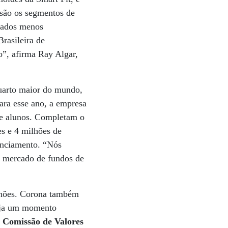
 são os segmentos de
cados menos
rasileira de
o”, afirma Ray Algar,
quarto maior do mundo,
ara esse ano, a empresa
de alunos. Completam o
es e 4 milhões de
nanciamento. “Nós
ao mercado de fundos de
ilhões. Corona também
urja um momento
à Comissão de Valores