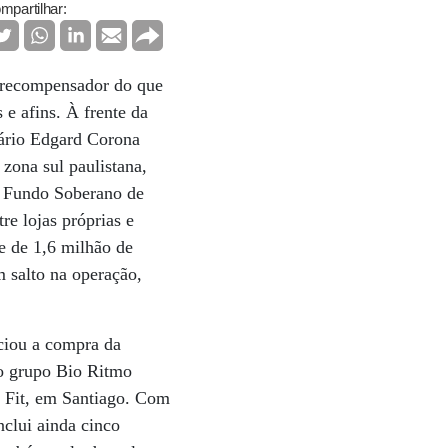
mpartilhar:
e recompensador do que
 e afins. À frente da
sário Edgard Corona
ona sul paulistana,
o Fundo Soberano de
e lojas próprias e
e de 1,6 milhão de
m salto na operação,
ciou a compra da
 o grupo Bio Ritmo
t Fit, em Santiago. Com
nclui ainda cinco