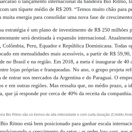
rcarão o lançamento internacional da bandeira Bio Ritmo, t
, com um tíquete médio de R$ 209. “Temos muito chão para pe
muita energia para consolidar uma nova fase de crescimento
sa estratégia é um plano de investimento de R$ 250 milhões 
 montante será destinada à expansão internacional. Atualment
, Colômbia, Peru, Equador e República Dominicana. Todas 
ocado em mensalidades mais acessíveis, a partir de R$ 59,90, 
ede no Brasil e na região. Em 2018, a meta é inaugurar de 40
entre lojas próprias e franqueadas. No ano, o grupo projeta re
m de entrar nos mercados da Argentina e do Paraguai. O empre
s e em outras regiões. Mas ressalta que, no médio prazo, a id
a, que já responde por cerca de 40% da receita da companhia
a Bio Ritmo são os treinos de alta intensidade e com curta duração (Crédito:An
o Bio Ritmo está bem posicionado para ganhar escala internaci
mpulsionando o crescimento do setor : as redes low cost, nos 