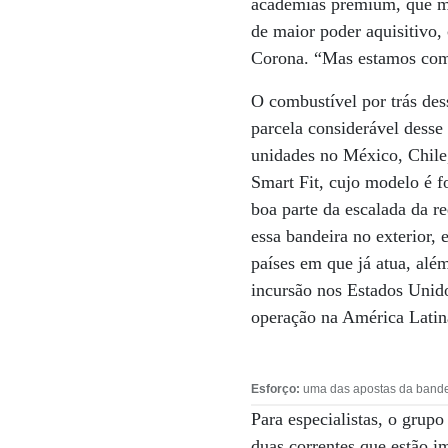
academias premium, que ma
de maior poder aquisitivo
Corona. “Mas estamos com 
O combustível por trás des
parcela considerável desse
unidades no México, Chile
Smart Fit, cujo modelo é f
boa parte da escalada da r
essa bandeira no exterior, 
países em que já atua, alé
incursão nos Estados Unido
operação na América Latin
Esforço:
uma das apostas da bandeir
Para especialistas, o grup
duas correntes que estão i