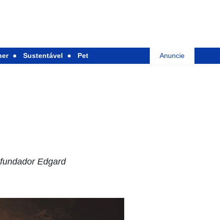
her
Sustentável
Pet
Anuncie
o fundador Edgard