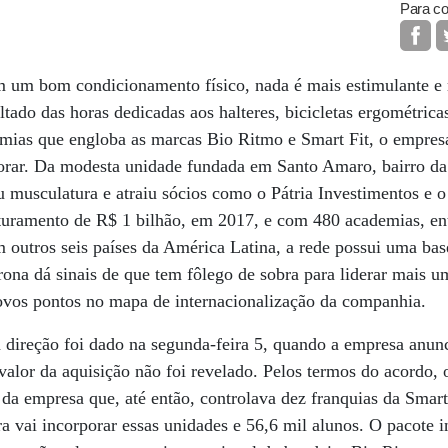
Para co
m um bom condicionamento físico, nada é mais estimulante 
ultado das horas dedicadas aos halteres, bicicletas ergométricas
mias que engloba as marcas Bio Ritmo e Smart Fit, o empre
r. Da modesta unidade fundada em Santo Amaro, bairro da z
 musculatura e atraiu sócios como o Pátria Investimentos e 
uramento de R$ 1 bilhão, em 2017, e com 480 academias, entr
m outros seis países da América Latina, a rede possui uma bas
rona dá sinais de que tem fôlego de sobra para liderar mais u
novos pontos no mapa de internacionalização da companhia.
a direção foi dado na segunda-feira 5, quando a empresa anun
valor da aquisição não foi revelado. Pelos termos do acordo,
da empresa que, até então, controlava dez franquias da Smar
ira vai incorporar essas unidades e 56,6 mil alunos. O pacote i