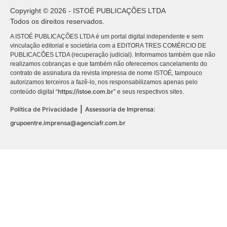
Copyright © 2026 - ISTOÉ PUBLICAÇÕES LTDA
Todos os direitos reservados.
A ISTOÉ PUBLICAÇÕES LTDA é um portal digital independente e sem
vinculação editorial e societária com a EDITORA TRES COMÉRCIO DE
PUBLICACÕES LTDA (recuperação judicial). Informamos também que não
realizamos cobranças e que também não oferecemos cancelamento do
contrato de assinatura da revista impressa de nome ISTOÉ, tampouco
autorizamos terceiros a fazê-lo, nos responsabilizamos apenas pelo
https://istoe.com.br
conteúdo digital “
” e seus respectivos sites.
|
Política de Privacidade
Assessoria de Imprensa:
grupoentre.imprensa@agenciafr.com.br