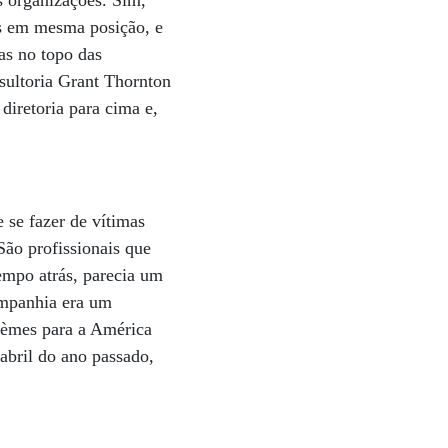
s organizações. Sim,
ros em mesma posição, e
as no topo das
sultoria Grant Thornton
diretoria para cima e,
 se fazer de vítimas
 São profissionais que
empo atrás, parecia um
ompanhia era um
stèmes para a América
 abril do ano passado,