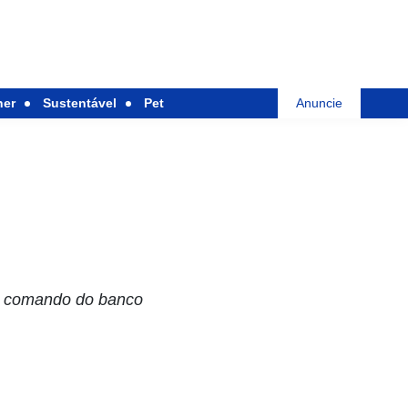
her
Sustentável
Pet
Anuncie
ao comando do banco