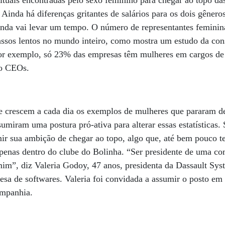
bituais encontradas pelo sexo feminino para chegar ao topo da
. Ainda há diferenças gritantes de salários para os dois gêne
inda vai levar um tempo. O número de representantes feminin
assos lentos no mundo inteiro, como mostra um estudo da con
por exemplo, só 23% das empresas têm mulheres em cargos de 
são CEOs.
e crescem a cada dia os exemplos de mulheres que pararam de
sumiram uma postura pró-ativa para alterar essas estatísticas.
ir sua ambição de chegar ao topo, algo que, até bem pouco t
apenas dentro do clube do Bolinha. “Ser presidente de uma c
mim”, diz Valeria Godoy, 47 anos, presidenta da Dassault Sy
cesa de softwares. Valeria foi convidada a assumir o posto em
ompanhia.