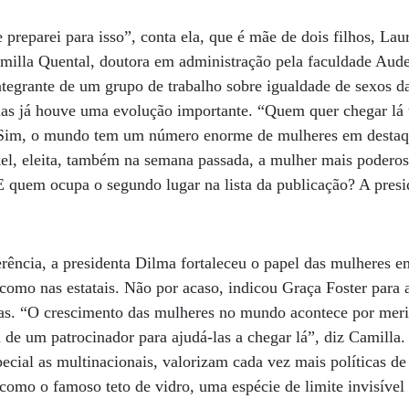
preparei para isso”, conta ela, que é mãe de dois filhos, Lau
amilla Quental, doutora em administração pela faculdade Aud
tegrante de um grupo de trabalho sobre igualdade de sexos d
 mas já houve uma evolução importante. “Quem quer chegar lá
. Sim, o mundo tem um número enorme de mulheres em destaq
l, eleita, também na semana passada, a mulher mais podero
E quem ocupa o segundo lugar na lista da publicação? A pres
rência, a presidenta Dilma fortaleceu o papel das mulheres 
s como nas estatais. Não por acaso, indicou Graça Foster para 
ras. “O crescimento das mulheres no mundo acontece por meri
de um patrocinador para ajudá-las a chegar lá”, diz Camilla.
cial as multinacionais, valorizam cada vez mais políticas de
como o famoso teto de vidro, uma espécie de limite invisível q