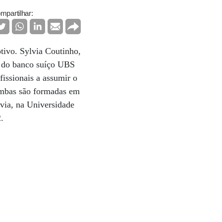
mpartilhar:
tivo. Sylvia Coutinho,
ia do banco suíço UBS
issionais a assumir o
Ambas são formadas em
via, na Universidade
2.