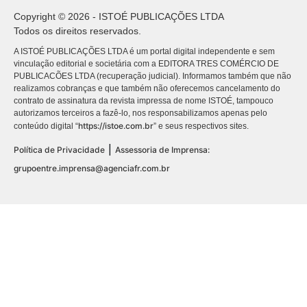
Copyright © 2026 - ISTOÉ PUBLICAÇÕES LTDA
Todos os direitos reservados.
A ISTOÉ PUBLICAÇÕES LTDA é um portal digital independente e sem
vinculação editorial e societária com a EDITORA TRES COMÉRCIO DE
PUBLICACÕES LTDA (recuperação judicial). Informamos também que não
realizamos cobranças e que também não oferecemos cancelamento do
contrato de assinatura da revista impressa de nome ISTOÉ, tampouco
autorizamos terceiros a fazê-lo, nos responsabilizamos apenas pelo
https://istoe.com.br
conteúdo digital “
” e seus respectivos sites.
|
Política de Privacidade
Assessoria de Imprensa:
grupoentre.imprensa@agenciafr.com.br