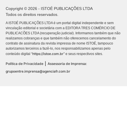
Copyright © 2026 - ISTOÉ PUBLICAÇÕES LTDA
Todos os direitos reservados.
A ISTOÉ PUBLICAÇÕES LTDA é um portal digital independente e sem
vinculação editorial e societária com a EDITORA TRES COMÉRCIO DE
PUBLICACÕES LTDA (recuperação judicial). Informamos também que não
realizamos cobranças e que também não oferecemos cancelamento do
contrato de assinatura da revista impressa de nome ISTOÉ, tampouco
autorizamos terceiros a fazê-lo, nos responsabilizamos apenas pelo
https://istoe.com.br
conteúdo digital “
” e seus respectivos sites.
|
Política de Privacidade
Assessoria de Imprensa:
grupoentre.imprensa@agenciafr.com.br