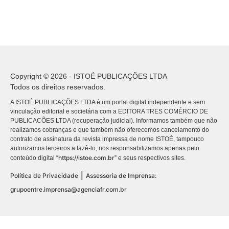
Copyright © 2026 - ISTOÉ PUBLICAÇÕES LTDA
Todos os direitos reservados.
A ISTOÉ PUBLICAÇÕES LTDA é um portal digital independente e sem
vinculação editorial e societária com a EDITORA TRES COMÉRCIO DE
PUBLICACÕES LTDA (recuperação judicial). Informamos também que não
realizamos cobranças e que também não oferecemos cancelamento do
contrato de assinatura da revista impressa de nome ISTOÉ, tampouco
autorizamos terceiros a fazê-lo, nos responsabilizamos apenas pelo
https://istoe.com.br
conteúdo digital “
” e seus respectivos sites.
|
Política de Privacidade
Assessoria de Imprensa:
grupoentre.imprensa@agenciafr.com.br