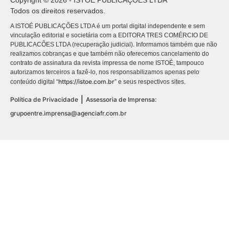
Copyright © 2026 - ISTOÉ PUBLICAÇÕES LTDA
Todos os direitos reservados.
A ISTOÉ PUBLICAÇÕES LTDA é um portal digital independente e sem
vinculação editorial e societária com a EDITORA TRES COMÉRCIO DE
PUBLICACÕES LTDA (recuperação judicial). Informamos também que não
realizamos cobranças e que também não oferecemos cancelamento do
contrato de assinatura da revista impressa de nome ISTOÉ, tampouco
autorizamos terceiros a fazê-lo, nos responsabilizamos apenas pelo
https://istoe.com.br
conteúdo digital “
” e seus respectivos sites.
|
Política de Privacidade
Assessoria de Imprensa:
grupoentre.imprensa@agenciafr.com.br