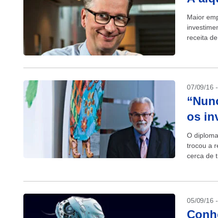
Maior emp
investime
receita d
07/09/16 
“Nunc
os in
O diploma
trocou a 
cerca de 
embaixado
05/09/16 
Conhe