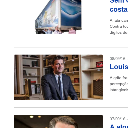
Sem C
costa
A fabrican
Contra to
dígitos d
08/09/16 
Louis
A grife fr
percepção
intangíve
acessórios
07/09/16 
A alq