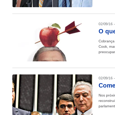
empregos 
02/09/16 
O que
Cobrança 
Cook, mas
preocupa
02/09/16 
Começ
Nos próxi
reconstru
parlament