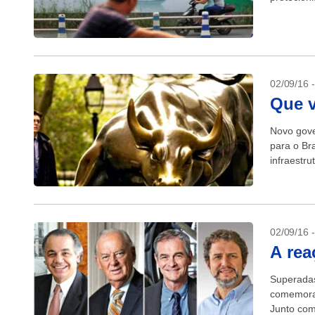
02/09/16 
Que v
Novo gove
para o Br
infraestru
02/09/16 
A rea
Superadas
comemora 
Junto com