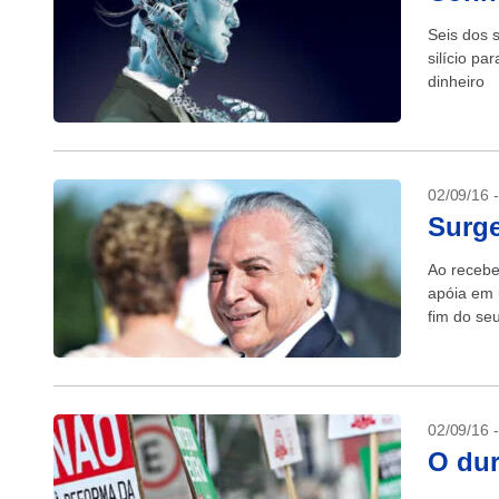
Seis dos 
silício pa
dinheiro
02/09/16 
Surg
Ao recebe
apóia em 
fim do se
02/09/16 
O dur