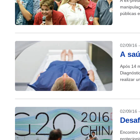
A ex-pres
manipulaç
públicas 
02/09/16 
A saú
Após 14 m
Diagnóstic
realizar u
Mobiliário
02/09/16 
Desaf
Encontro 
protecion