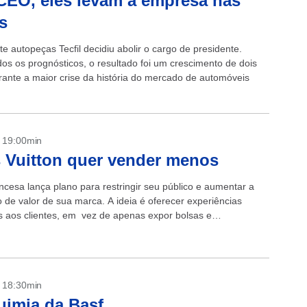
EO, eles levam a empresa nas
s
te autopeças Tecfil decidiu abolir o cargo de presidente.
dos os prognósticos, o resultado foi um crescimento de dois
urante a maior crise da história do mercado de automóveis
- 19:00min
 Vuitton quer vender menos
ancesa lança plano para restringir seu público e aumentar a
 de valor de sua marca. A ideia é oferecer experiências
is aos clientes, em vez de apenas expor bolsas e
...
- 18:30min
uimia da Basf