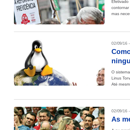
Efetivado
contornar 
mas neces
curto para
02/09/16 
Como
ning
O sistema
Linus Tor
Até mesmo
02/09/16 
As me