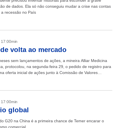
idente precisou inventar histórias para esconder a grave
ão de dados. Ela só não conseguiu mudar a crise nas contas
e a recessão no País
- 17:00min
de volta ao mercado
eses sem lançamentos de ações, a mineira Alliar Medicina
a, protocolou, na segunda-feira 29, o pedido de registro para
ma oferta inicial de ações junto à Comissão de Valores
s (CVM)....
- 17:00min
io global
do G20 na China é a primeira chance de Temer encarar o
ismo comercial