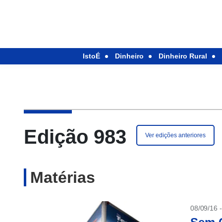
IstoÉ
Dinheiro
Dinheiro Rural
Edição 983
Ver edições anteriores
Matérias
08/09/16 