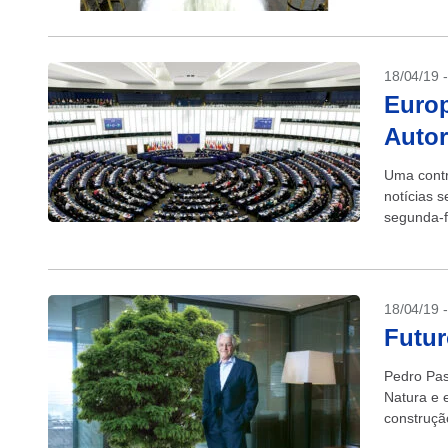
18/04/19 
Europ
Autor
Uma contr
notícias 
segunda-f
protestos 
18/04/19 
Futur
Pedro Pas
Natura e 
construçã