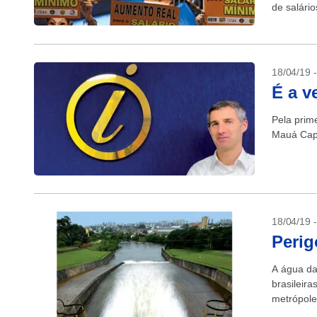
de salário
18/04/19 
É a v
Pela prime
Mauá Capi
18/04/19 
Perig
A água das
brasileir
metrópole
pesticidas