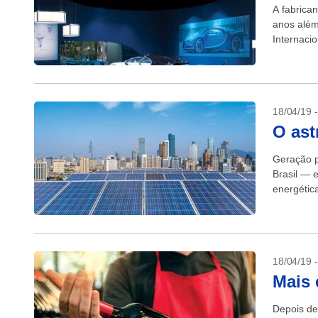
A fabrica
anos além 
Internaci
Itália,...
18/04/19 
O ast
Geração p
Brasil — 
energética
18/04/19 
Mais 
Depois de