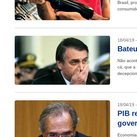
Brasil, pr
consumido
bebidas...
18/04/19 
Bateu
Não acont
cá, que a
decepcion
concreta d
18/04/19 
PIB r
gove
Economia 