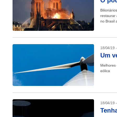
O pod
Bilionári
restaurar
no Brasil
18/04/19 
Um ve
Melhores 
eólica
18/04/19 
Tenha