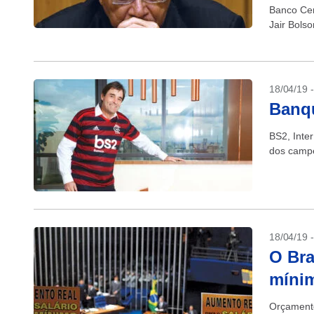
Banco Cen
Jair Bols
primeiro t
18/04/19 
Banq
BS2, Inte
dos campe
18/04/19 
O Bra
míni
Orçamento