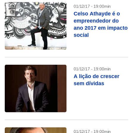
01/12/17 - 19:00min
Celso Athayde é o
empreendedor do
ano 2017 em impacto
social
01/12/17 - 19:00min
A lição de crescer
sem dívidas
01/12/17 - 19:00min