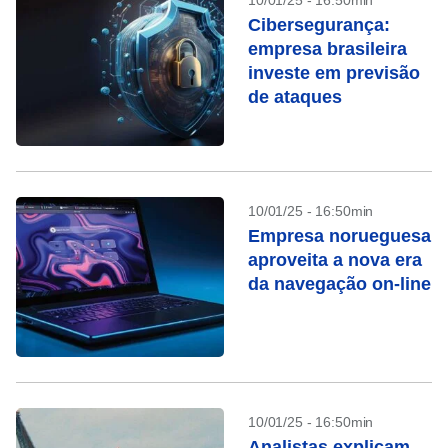
10/01/25 - 16:50min
Cibersegurança:
empresa brasileira
investe em previsão
de ataques
10/01/25 - 16:50min
Empresa norueguesa
aproveita a nova era
da navegação on-line
10/01/25 - 16:50min
Analistas explicam