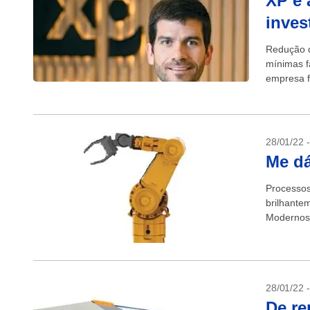
XP é 
inves
Redução d
mínimas fa
empresa f
28/01/22 
Me d
Processos
brilhante
Modernos 
e países 
28/01/22 
De re