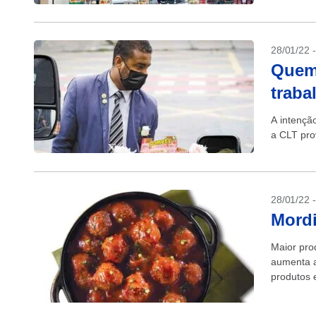
28/01/22 
Quem
traba
A intenção
a CLT pro
28/01/22 
Mordi
Maior pro
aumenta a
produtos 