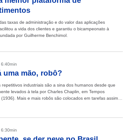
a melhor plataforma de
timentos
as taxas de administração e do valor das aplicações
cilitou a vida dos clientes e garantiu o bicampeonato à
undada por Guilherme Benchimol.
- 6:40min
á uma mão, robô?
 repetitivos industriais são a sina dos humanos desde que
mente levados à tela por Charles Chaplin, em Tempos
(1936). Mais e mais robôs são colocados em tarefas assim,
avançados estão...
- 6:30min
pente, se der neve no Brasil…