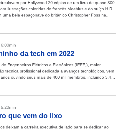
irculavam por Hollywood 20 cópias de um livro de quase 300
com ilustrações coloridas do francês Moebius e do suíço H.R.
m uma bela espaçonave do britânico Christopher Foss na...
- 6:00min
inho da tech em 2022
o de Engenheiros Elétricos e Eletrônicos (IEEE,), maior
ão técnica profissional dedicada a avanços tecnológicos, vem
 anos ouvindo seus mais de 400 mil membros, incluindo 3,4
il, sobre o...
- 5:20min
ro que vem do lixo
ios deixam a carreira executiva de lado para se dedicar ao