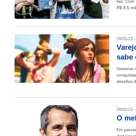
lixo. Com
R$ 8,5 mil
28/01/22 
Varej
sabe 
Universo v
conquista
desafios d
28/01/22 
O mel
Em parcer