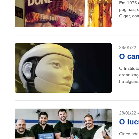
Em 1975 c
páginas, 
Giger, co
28/01/22 
O cam
O Institut
organizaç
há alguns
mil no Bras
28/01/22 
O luc
Cinco sóc