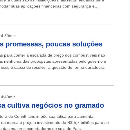
mostra quais são as instituições mais recomendadas para
odar suas aplicações financeiras com segurança e
ade.
- 4:50min
s promessas, poucas soluções
vas para conter a escalada de preço dos combustíveis não
as nenhuma das propopstas apresentadas pelo governo e
resso é capaz de resolver a questão de forma duradoura.
- 4:40min
a cultiva negócios no gramado
dora do Corinthians impõe sua tática para aumentar
 da marca e projeta investimento de R$ 5,7 bilhões para se
a das maiores exportadoras de soja do País.