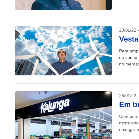
28/01/22 
Vesta
Para empr
de ventos
no mercad
28/01/22 
Em b
Com persp
neste ano
enxugar o