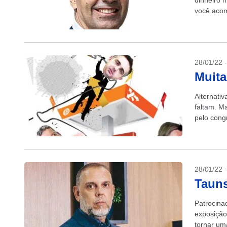
dinheiro 
você acom
rentabilid
28/01/22 
Muita
Alternati
faltam. M
pelo cong
28/01/22 
Tauns
Patrocina
exposição
tornar um