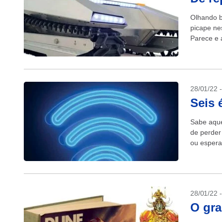
Olhando b
picape nes
Parece e 
28/01/22 
Seis 
Sabe aque
de perder
ou esperar
28/01/22 
O gra