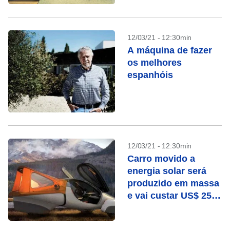
12/03/21 - 12:30min
A máquina de fazer
os melhores
espanhóis
12/03/21 - 12:30min
Carro movido a
energia solar será
produzido em massa
e vai custar US$ 25
mil