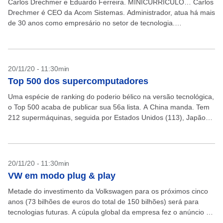
Carlos Drechmer e Eduardo Ferreira. MINICURRÍCULO… Carlos
Drechmer é CEO da Acom Sistemas. Administrador, atua há mais
de 30 anos como empresário no setor de tecnologia.
MINICURRÍCULO… Eduardo Ferreira é o CTO da Acom...
20/11/20 - 11:30min
Top 500 dos supercomputadores
Uma espécie de ranking do poderio bélico na versão tecnológica,
o Top 500 acaba de publicar sua 56a lista. A China manda. Tem
212 supermáquinas, seguida por Estados Unidos (113), Japão
(34), Alemanha (19)...
20/11/20 - 11:30min
VW em modo plug & play
Metade do investimento da Volkswagen para os próximos cinco
anos (73 bilhões de euros do total de 150 bilhões) será para
tecnologias futuras. A cúpula global da empresa fez o anúncio na
sexta-feira (13)....