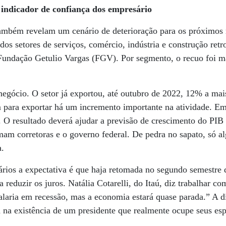
 indicador de confiança dos empresário
também revelam um cenário de deterioração para os próximos 
dos setores de serviços, comércio, indústria e construção ret
Fundação Getulio Vargas (FGV). Por segmento, o recuo foi m
negócio. O setor já exportou, até outubro de 2022, 12% a ma
para exportar há um incremento importante na atividade. Em 
 O resultado deverá ajudar a previsão de crescimento do PIB
mam corretoras e o governo federal. De pedra no sapato, só al
.
ários a expectativa é que haja retomada no segundo semestre
 reduzir os juros. Natália Cotarelli, do Itaú, diz trabalhar c
laria em recessão, mas a economia estará quase parada.” A d
a na existência de um presidente que realmente ocupe seus esp