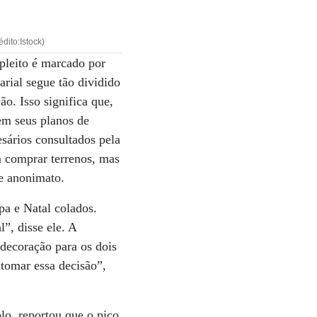
dito:Istock)
 pleito é marcado por
rial segue tão dividido
ão. Isso significa que,
em seus planos de
sários consultados pela
m comprar terrenos, mas
de anonimato.
pa e Natal colados.
”, disse ele. A
decoração para os dois
 tomar essa decisão”,
lo, reportou que o pico