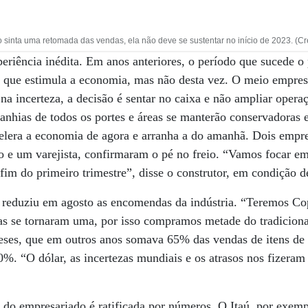
 sinta uma retomada das vendas, ela não deve se sustentar no início de 2023. (Cré
eriência inédita. Em anos anteriores, o período que sucede o
 que estimula a economia, mas não desta vez. O meio empresa
 na incerteza, a decisão é sentar no caixa e não ampliar operaç
nhias de todos os portes e áreas se manterão conservadoras 
elera a economia de agora e arranha a do amanhã. Dois empre
o e um varejista, confirmaram o pé no freio. “Vamos focar e
fim do primeiro trimestre”, disse o construtor, em condição 
já reduziu em agosto as encomendas da indústria. “Teremos Co
s se tornaram uma, por isso compramos metade do tradicional
eses, que em outros anos somava 65% das vendas de itens de 
0%. “O dólar, as incertezas mundiais e os atrasos nos fizeram
do empresariado é ratificada por números. O Itaú, por exemp