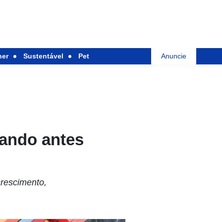
her
Sustentável
Pet
Anuncie
eando antes
crescimento,