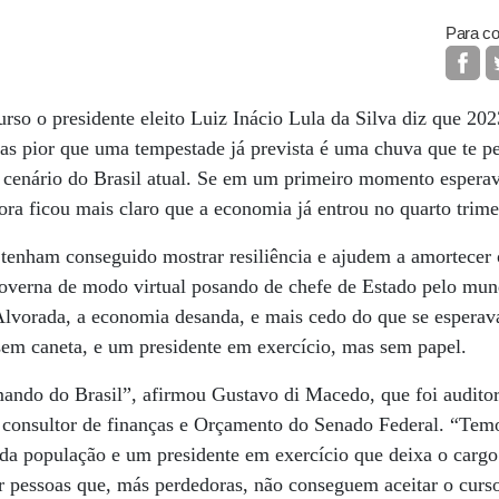
Para co
rso o presidente eleito Luiz Inácio Lula da Silva diz que 2023
as pior que uma tempestade já prevista é uma chuva que te p
o cenário do Brasil atual. Se em um primeiro momento espera
ra ficou mais claro que a economia já entrou no quarto trime
 tenham conseguido mostrar resiliência e ajudem a amortecer 
governa de modo virtual posando de chefe de Estado pelo mu
lvorada, a economia desanda, e mais cedo do que se esperava
sem caneta, e um presidente em exercício, mas sem papel.
ndo do Brasil”, afirmou Gustavo di Macedo, que foi auditor
 consultor de finanças e Orçamento do Senado Federal. “Temo
da população e um presidente em exercício que deixa o carg
r pessoas que, más perdedoras, não conseguem aceitar o curs