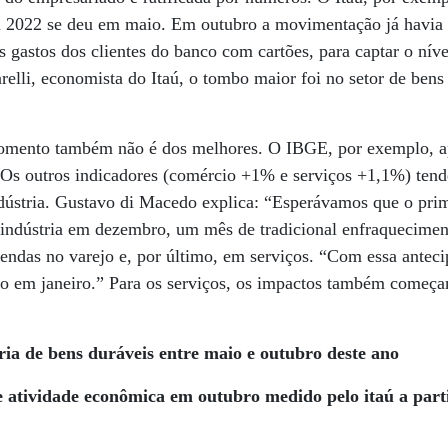
m 2022 se deu em maio. Em outubro a movimentação já havia
 gastos dos clientes do banco com cartões, para captar o nível
relli, economista do Itaú, o tombo maior foi no setor de bens
momento também não é dos melhores. O IBGE, por exemplo, 
Os outros indicadores (comércio +1% e serviços +1,1%) tend
dústria. Gustavo di Macedo explica: “Esperávamos que o prim
indústria em dezembro, um mês de tradicional enfraqueciment
 vendas no varejo e, por último, em serviços. “Com essa antec
do em janeiro.” Para os serviços, os impactos também começ
ria de bens duráveis entre maio e outubro deste ano
 atividade econômica em outubro medido pelo itaú a parti