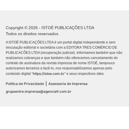
Copyright © 2026 - ISTOÉ PUBLICAÇÕES LTDA
Todos os direitos reservados.
A ISTOÉ PUBLICAÇÕES LTDA é um portal digital independente e sem
vinculação editorial e societária com a EDITORA TRES COMÉRCIO DE
PUBLICACÕES LTDA (recuperação judicial). Informamos também que não
realizamos cobranças e que também não oferecemos cancelamento do
contrato de assinatura da revista impressa de nome ISTOÉ, tampouco
autorizamos terceiros a fazê-lo, nos responsabilizamos apenas pelo
https://istoe.com.br
conteúdo digital “
” e seus respectivos sites.
|
Política de Privacidade
Assessoria de Imprensa:
grupoentre.imprensa@agenciafr.com.br