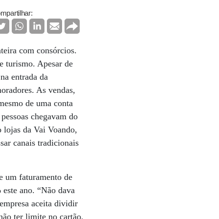
mpartilhar:
teira com consórcios.
e turismo. Apesar de
 na entrada da
moradores. As vendas,
u mesmo de uma conta
s pessoas chegavam do
o lojas da Vai Voando,
ar canais tradicionais
 e um faturamento de
% este ano. “Não dava
 empresa aceita dividir
ão ter limite no cartão,