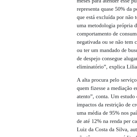
meses para atender esse p
representa quase 50% da p
que está excluída por não 
uma metodologia própria de
comportamento de consumo
negativada ou se não tem c
ou ter um mandado de busca
de despejo consegue aluga
eliminatório”, explica Lili
A alta procura pelo servi
quem fizesse a mediação en
atento”, conta. Um estudo
impactos da restrição de 
uma média de 95% nos paíse
de até 12% na renda per ca
Luiz da Costa da Silva, au