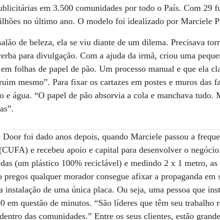
ublicitárias em 3.500 comunidades por todo o País. Com 29 f
ilhões no último ano. O modelo foi idealizado por Marciele P
salão de beleza, ela se viu diante de um dilema. Precisava tor
erba para divulgação. Com a ajuda da irmã, criou uma pequen
em folhas de papel de pão. Um processo manual e que ela cla
ruim mesmo”. Para fixar os cartazes em postes e muros das f
go e água. “O papel de pão absorvia a cola e manchava tudo.
as”.
 Door foi dado anos depois, quando Marciele passou a freque
(CUFA) e recebeu apoio e capital para desenvolver o negócio
as (um plástico 100% reciclável) e medindo 2 x 1 metro, as 
ro pregos qualquer morador consegue afixar a propaganda em 
a instalação de uma única placa. Ou seja, uma pessoa que ins
 em questão de minutos. “São líderes que têm seu trabalho r
dentro das comunidades.” Entre os seus clientes, estão gran