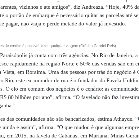
arentes, vizinhos e até amigos”, diz Andreaza. “Hoje, 40% d
té o portão de embarque é necessário quitar as parcelas até se
pagar, não viaja e perde metade do valor já investido.
es de crédito é possível fazer qualquer viagem (Crédito:Gabriel Reis)
Paraisópolis já conta com três agências. No Rio de Janeiro, 
esce rapidamente na região Norte e 50% das vendas são em c
 Vista, em Roraima. Uma das pessoas por trás do negócio é 
o Rio, este ex-morador de rua é o fundador da Favela Holdin
sas. O elo em comum dos negócios é o cenário: as comunidades
R$ 80 bilhões por ano”, afirma. “O favelado não faz investi
ganha.”
s das comunidades não são bancarizados, estima Athayde. “
 e ainda é assim”, afirma. “O que mudou é que algumas empr
giu, em 2015, na favela de Cabanas, em Mariana, Minas Gera