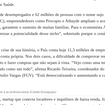
de Saúde.
 de desempregados e 62 milhões de pessoas com o nome sujo 
PC), empreendedores como Procopio e Athayde ampliam o ace
 garantem o sustento de muitas famílias. Para o economista 
ezar a potencialidade desse nicho”, sobretudo porque o cen
 crise de sua história, o País conta hoje 11,3 milhões de emp
conta própria. Nos dois casos, a dificuldade de comprovar r
ito e fazer compras que não sejam à vista. “Vejo como uma te
cado como um todo”, afirma Ricardo Teixeira, coordenador 
tulio Vargas (FGV). “Está democratizando e aumentando a ca
 a se profissionalizar (Crédito:Divulgação)
 startup que conecta locadores e inquilinos de baixa renda, fo