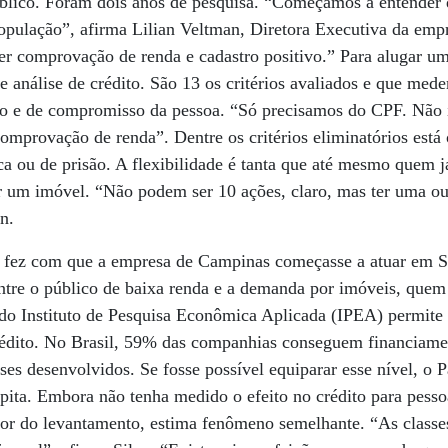
úblico. Foram dois anos de pesquisa. “Começamos a entender
opulação”, afirma Lilian Veltman, Diretora Executiva da emp
ter comprovação de renda e cadastro positivo.” Para alugar u
 análise de crédito. São 13 os critérios avaliados e que med
 e de compromisso da pessoa. “Só precisamos do CPF. Não i
omprovação de renda”. Dentre os critérios eliminatórios está
 ou de prisão. A flexibilidade é tanta que até mesmo quem j
r um imóvel. “Não podem ser 10 ações, claro, mas ter uma ou
an.
ço fez com que a empresa de Campinas começasse a atuar em S
tre o público de baixa renda e a demanda por imóveis, quem 
 do Instituto de Pesquisa Econômica Aplicada (IPEA) permite 
crédito. No Brasil, 59% das companhias conseguem financiame
s desenvolvidos. Se fosse possível equiparar esse nível, o P
pita. Embora não tenha medido o efeito no crédito para pesso
tor do levantamento, estima fenômeno semelhante. “As classe