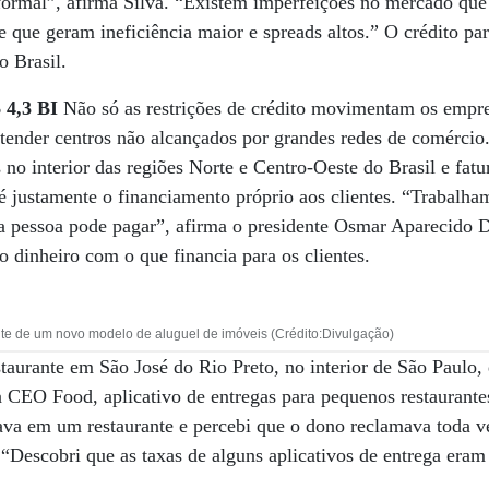
formal”, afirma Silva. “Existem imperfeições no mercado que
 que geram ineficiência maior e spreads altos.” O crédito par
o Brasil.
4,3 BI
Não só as restrições de crédito movimentam os empre
atender centros não alcançados por grandes redes de comérci
s no interior das regiões Norte e Centro-Oeste do Brasil e fat
s é justamente o financiamento próprio aos clientes. “Trabalh
 pessoa pode pagar”, afirma o presidente Osmar Aparecido D
 dinheiro com o que financia para os clientes.
nte de um novo modelo de aluguel de imóveis (Crédito:Divulgação)
taurante em São José do Rio Preto, no interior de São Paulo,
 a CEO Food, aplicativo de entregas para pequenos restaurantes
tava em um restaurante e percebi que o dono reclamava toda v
 “Descobri que as taxas de alguns aplicativos de entrega eram