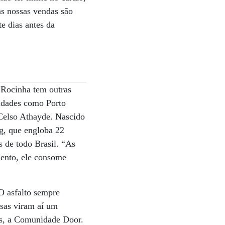
as nossas vendas são
te dias antes da
a Rocinha tem outras
idades como Porto
Celso Athayde. Nascido
g, que engloba 22
 de todo Brasil. “As
mento, ele consome
O asfalto sempre
esas viram aí um
is, a Comunidade Door.