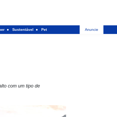
her
Sustentável
Pet
Anuncie
lto com um tipo de