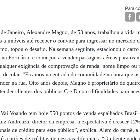
Para co
de Janeiro, Alexandre Magno, de 53 anos, trabalhou a vida in
 a imóveis até receber o convite para ingressar no mercado d
mo, topou o desafio. Na semana seguinte, estacionou o carro
na Portuária, e começou a vender passagens aéreas para os 
 qualquer exigência de comprovação de renda, nome limpo o
io decolar. “Ficamos na entrada da comunidade na hora que a
der na rua. Oito anos depois, Magno é proprietário de quatr
tender clientes dos públicos C e D com dificuldades para acess
Vai Voando tem hoje 550 pontos de venda espalhados Brasil
iz Andreaza, diretor da empresa, a expectativa é crescer 12
onais de crédito para este público”, explica. Além do carnê, a
ês cartões de créditos de pessoas diferentes. “O cliente pode n