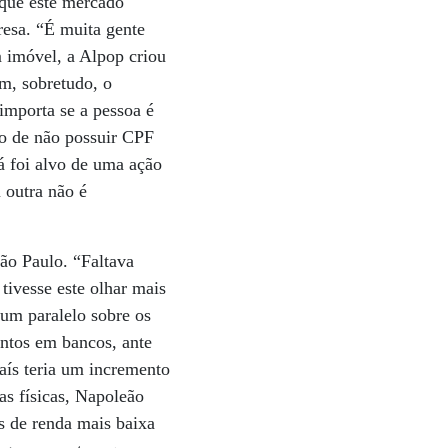
 que este mercado
resa. “É muita gente
m imóvel, a Alpop criou
em, sobretudo, o
mporta se a pessoa é
 o de não possuir CPF
á foi alvo de uma ação
 outra não é
ão Paulo. “Faltava
tivesse este olhar mais
um paralelo sobre os
ntos em bancos, ante
aís teria um incremento
as físicas, Napoleão
s de renda mais baixa