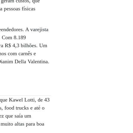
 geram custos, que
a pessoas físicas
endedores. A varejista
o. Com 8.189
ura R$ 4,3 bilhões. Um
amos com carnês e
ianim Della Valentina.
 que Kawel Lotti, de 43
, food trucks e até o
ez que saía um
 muito altas para boa