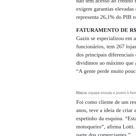
não têm acesso ao crédito 
exigem garantias elevadas e
representa 26,1% do PIB n
FATURAMENTO DE R$ 
Gazin se especializou em 
funcionários, tem 267 loja
dos principais diferenciai
dividimos ao máximo que a
“A gente perde muito pouco
Risco:
equipe enxuta e jovem à fre
Foi como cliente de um res
anos, teve a ideia de criar
espetinho da esquina. “Es
motoqueiro”, afirma Lotti.
parte dos comerciantes.”