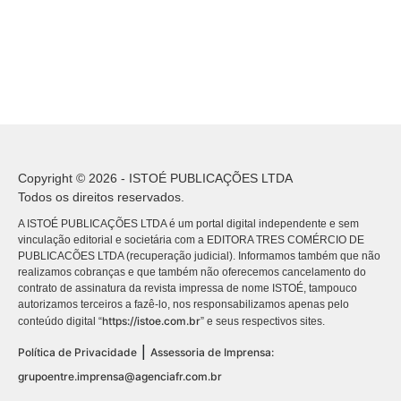
Copyright © 2026 - ISTOÉ PUBLICAÇÕES LTDA
Todos os direitos reservados.
A ISTOÉ PUBLICAÇÕES LTDA é um portal digital independente e sem
vinculação editorial e societária com a EDITORA TRES COMÉRCIO DE
PUBLICACÕES LTDA (recuperação judicial). Informamos também que não
realizamos cobranças e que também não oferecemos cancelamento do
contrato de assinatura da revista impressa de nome ISTOÉ, tampouco
autorizamos terceiros a fazê-lo, nos responsabilizamos apenas pelo
https://istoe.com.br
conteúdo digital “
” e seus respectivos sites.
|
Política de Privacidade
Assessoria de Imprensa:
grupoentre.imprensa@agenciafr.com.br