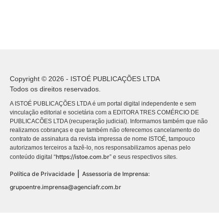
Copyright © 2026 - ISTOÉ PUBLICAÇÕES LTDA
Todos os direitos reservados.
A ISTOÉ PUBLICAÇÕES LTDA é um portal digital independente e sem
vinculação editorial e societária com a EDITORA TRES COMÉRCIO DE
PUBLICACÕES LTDA (recuperação judicial). Informamos também que não
realizamos cobranças e que também não oferecemos cancelamento do
contrato de assinatura da revista impressa de nome ISTOÉ, tampouco
autorizamos terceiros a fazê-lo, nos responsabilizamos apenas pelo
https://istoe.com.br
conteúdo digital “
” e seus respectivos sites.
|
Política de Privacidade
Assessoria de Imprensa:
grupoentre.imprensa@agenciafr.com.br